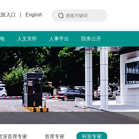
就医入口
English
地
人文关怀
人事平台
院务公开
资深首席专家
首席专家
科室专家