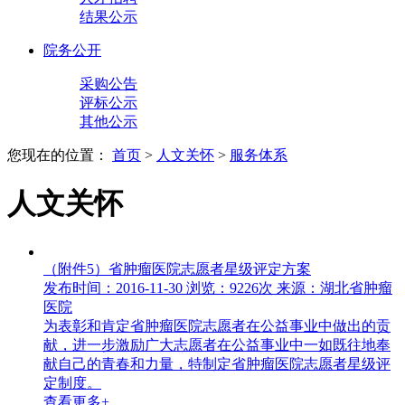
结果公示
院务公开
采购公告
评标公示
其他公示
您现在的位置：
首页
>
人文关怀
>
服务体系
人文关怀
（附件5）省肿瘤医院志愿者星级评定方案
发布时间：2016-11-30
浏览：9226次
来源：湖北省肿瘤
医院
为表彰和肯定省肿瘤医院志愿者在公益事业中做出的贡
献，进一步激励广大志愿者在公益事业中一如既往地奉
献自己的青春和力量，特制定省肿瘤医院志愿者星级评
定制度。
查看更多+