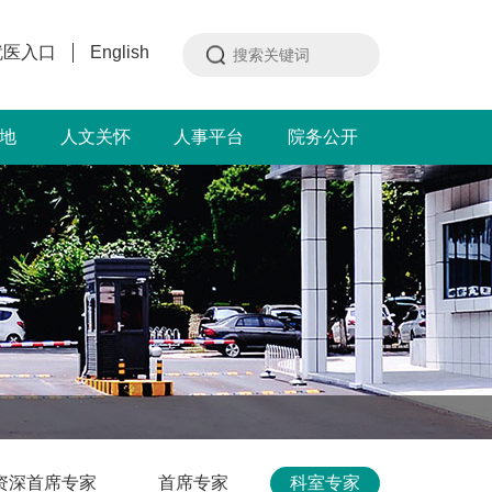
就医入口
English
地
人文关怀
人事平台
院务公开
资深首席专家
首席专家
科室专家