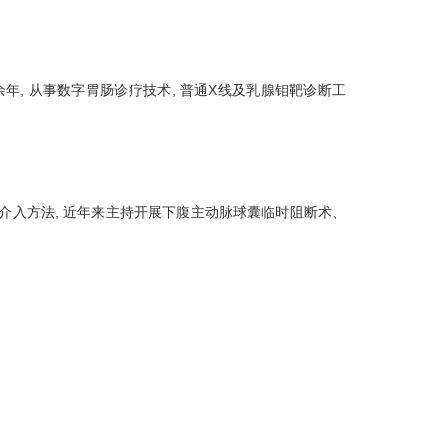
年, 从事数字胃肠诊疗技术, 普通X线及乳腺钼靶诊断工
瘤介入方法, 近年来主持开展下腹主动脉球囊临时阻断术、