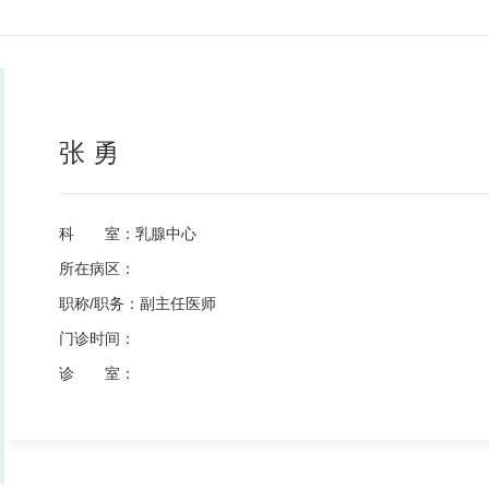
张 勇
科 室：
乳腺中心
所在病区：
职称/职务：
副主任医师
门诊时间：
诊 室：