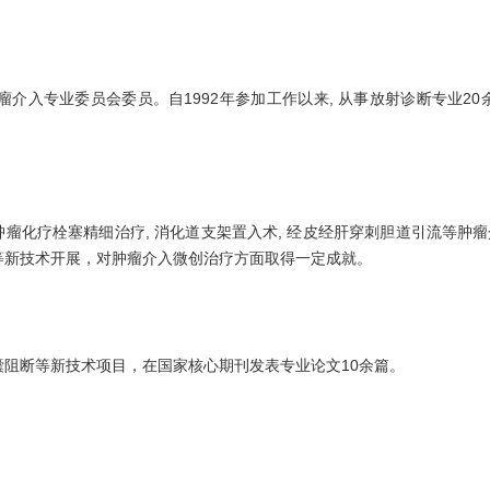
入专业委员会委员。自1992年参加工作以来, 从事放射诊断专业20余
性肿瘤化疗栓塞精细治疗, 消化道支架置入术, 经皮经肝穿刺胆道引流等肿
等新技术开展，对肿瘤介入微创治疗方面取得一定成就。
阻断等新技术项目，在国家核心期刊发表专业论文10余篇。