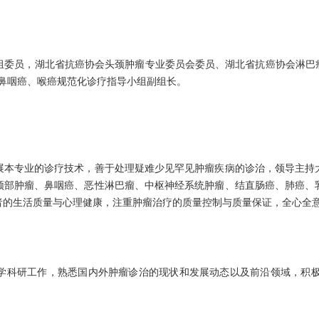
组委员，湖北省抗癌协会头颈肿瘤专业委员会委员、湖北省抗癌协会淋巴瘤
院鼻咽癌、喉癌规范化诊疗指导小组副组长。
展本专业的诊疗技术，善于处理疑难少见罕见肿瘤疾病的诊治，领导主持
颈部肿瘤、鼻咽癌、恶性淋巴瘤、中枢神经系统肿瘤、结直肠癌、肺癌、
者的生活质量与心理健康，注重肿瘤治疗的质量控制与质量保证，全心全
学科研工作，熟悉国内外肿瘤诊治的现状和发展动态以及前沿领域，积极