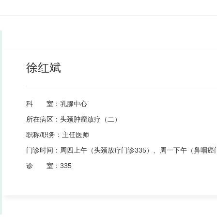
徐红斌
科 室：
乳腺中心
所在病区：
头颈肿瘤放疗（二）
职称/职务：
主任医师
门诊时间：
周四上午（头颈放疗门诊335）、周一下午（鼻咽癌门
诊 室：
335