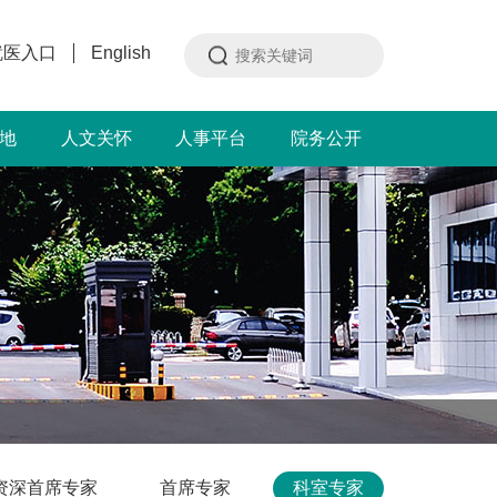
就医入口
English
地
人文关怀
人事平台
院务公开
资深首席专家
首席专家
科室专家