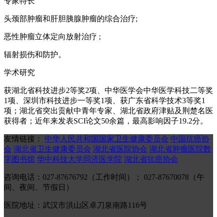
专家特长
头颈部肿瘤和肝胆胰腺肿瘤的综合治疗;
恶性肿瘤立体定向放射治疗 ;
辐射损伤和防护。
学术研究
获湖北省科技进步2等奖2项、中华医学会中华医学科技二等奖
1项、深圳市科技进步一等奖1项、获广东省科学技术3等奖1
项；湖北省突出贡献中青年专家、湖北省政府津贴及荆楚名医
获得者；近年来发表SCI论文50余篇，最高影响因子19.2分。
友情链接：
中华人民共和国国家卫生健康委员会
中国抗癌协
会
湖北省卫生健康委员会
湖北省医院协会
湖北省肿瘤医院数
字图书馆
华中科技大学同济医学院
湖北省抗癌协会
咨询电话：027-87676792（工作时间）； 027-87670078（午
间、夜间、节假日）
医院地址：武汉市洪山区卓刀泉南路116号