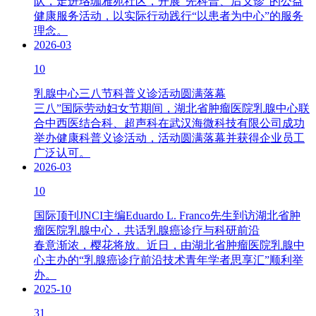
队，走进珞珈雅苑社区，开展“先科普、后义诊”的公益
健康服务活动，以实际行动践行“以患者为中心”的服务
理念。
2026-03
10
乳腺中心三八节科普义诊活动圆满落幕
三八”国际劳动妇女节期间，湖北省肿瘤医院乳腺中心联
合中西医结合科、超声科在武汉海微科技有限公司成功
举办健康科普义诊活动，活动圆满落幕并获得企业员工
广泛认可。
2026-03
10
国际顶刊JNCI主编Eduardo L. Franco先生到访湖北省肿
瘤医院乳腺中心，共话乳腺癌诊疗与科研前沿
春意渐浓，樱花将放。近日，由湖北省肿瘤医院乳腺中
心主办的“乳腺癌诊疗前沿技术青年学者思享汇”顺利举
办。
2025-10
31