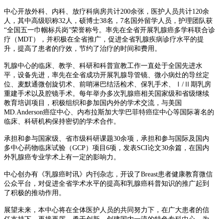
中心开放外科、内科、放疗科病房共计200余张，医护人员共计120余
人，其中高级职称32人，硕博士38名，7名国外留学人员，护理团队获
“全国五一巾帼标兵岗”荣誉称号。率先在全省开展乳腺癌多学科联合诊
疗（MDT），并积极在全省推广，促进全省乳腺疾病诊疗水平的提
升，提高了患者的疗效，节约了治疗的时间和费用。
乳腺中心的临床、教学、科研和科普宣教工作一直处于全国先进水
平，设备先进，率先在全省成功开展乳腺导管镜、微小病灶的导丝定
位、麦默通微创旋切术、前哨淋巴结活检术、保乳手术、Ⅰ/Ⅱ期乳房
重建手术以及腔镜手术。每年举办多次乳腺癌相关国家级和省级继续
教育培训项目，积极组织和参加国内外的学术交流，与美国
MD.Anderson癌症中心、内布拉斯加大学巴菲特癌症中心等国际著名的
临床、科研机构保持密切的学术合作。
承担和参与国家级、省市级科研课题30余项，承担和参与国际及国内
多中心药物临床试验（GCP）项目6项，发表SCI论文30余篇，在国内
外乳腺癌专业学术上有一定的影响力。
中心创办有《乳腺癌时讯》内刊杂志，开设了Breast患者健康教育微信
公众平台，对促进全省学术水平的提高和乳腺癌科普知识的推广起到
了积极的推动作用。
展望未来，本中心将在全体医护人员的共同努力下，在广大患者的信