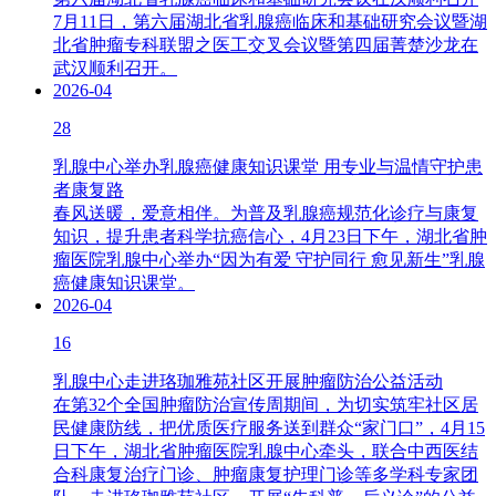
7月11日，第六届湖北省乳腺癌临床和基础研究会议暨湖
北省肿瘤专科联盟之医工交叉会议暨第四届菁楚沙龙在
武汉顺利召开。
2026-04
28
乳腺中心举办乳腺癌健康知识课堂 用专业与温情守护患
者康复路
春风送暖，爱意相伴。为普及乳腺癌规范化诊疗与康复
知识，提升患者科学抗癌信心，4月23日下午，湖北省肿
瘤医院乳腺中心举办“因为有爱 守护同行 愈见新生”乳腺
癌健康知识课堂。
2026-04
16
乳腺中心走进珞珈雅苑社区开展肿瘤防治公益活动
在第32个全国肿瘤防治宣传周期间，为切实筑牢社区居
民健康防线，把优质医疗服务送到群众“家门口”，4月15
日下午，湖北省肿瘤医院乳腺中心牵头，联合中西医结
合科康复治疗门诊、肿瘤康复护理门诊等多学科专家团