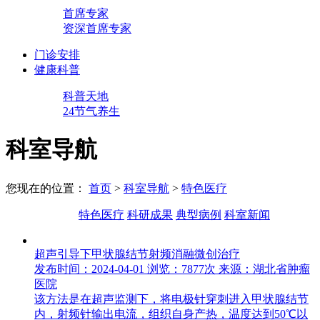
首席专家
资深首席专家
门诊安排
健康科普
科普天地
24节气养生
科室导航
您现在的位置：
首页
>
科室导航
>
特色医疗
特色医疗
科研成果
典型病例
科室新闻
超声引导下甲状腺结节射频消融微创治疗
发布时间：2024-04-01
浏览：7877次
来源：湖北省肿瘤
医院
该方法是在超声监测下，将电极针穿刺进入甲状腺结节
内，射频针输出电流，组织自身产热，温度达到50℃以