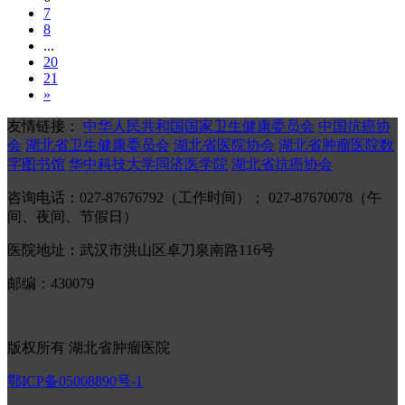
7
8
...
20
21
»
友情链接：
中华人民共和国国家卫生健康委员会
中国抗癌协
会
湖北省卫生健康委员会
湖北省医院协会
湖北省肿瘤医院数
字图书馆
华中科技大学同济医学院
湖北省抗癌协会
咨询电话：027-87676792（工作时间）； 027-87670078（午
间、夜间、节假日）
医院地址：武汉市洪山区卓刀泉南路116号
邮编：430079
版权所有 湖北省肿瘤医院
鄂ICP备05008890号-1