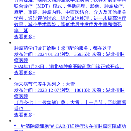
联合诊疗（MDT）模式，包括病理、影像、肿瘤放疗、
麻醉、重症、肿瘤内科、中西医结合、介入及其他相关
学科，通过评估讨论、综合诊治处理，进一步提高治疗
效果，减小手术风险，降低术后并发症发生率和病死
率，延
查看更多+
肿瘤药学门诊开诊啦！您“药”的服务，都在这里！
发布时间：2024-01-23
浏览：35935次
来源：湖北省肿
瘤医院
2024年1月23日，湖北省肿瘤医院药学门诊正式开诊。
查看更多+
治未病节气养生系列之：大雪
发布时间：2023-12-07
浏览：18613次
来源：湖北省肿
瘤医院
《月令七十二候集解》载：大雪，十一月节，至此而雪
盛也......
查看更多+
“一针清除癌细胞”的CAR-T细胞疗法在省肿瘤医院成功