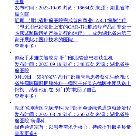
开展
发布时间：2023-10-09
浏览：18664次
来源：湖北省肿
瘤医院
近期，湖北省肿瘤医院完成首例商业CAR-T细胞治疗
（即采用已经获批上市的CAR-T细胞治疗产品而非处于
临床试验阶段的产品进行的治疗），成为湖北省内第三
家开展此项医疗技术的医院。
查看更多+
超级手术难关被攻克 肝门部胆管癌患者获生机
发布时间：2023-09-19
浏览：34885次
来源：湖北省肿
瘤医院
9月19日，59岁的IV型肝门部胆管癌患者蔡先生给湖北
省肿瘤医院肝胆胰外科一病区主任吴东德医生团队送上
锦旗，感谢他们在“鬼门关”救回了自己。
查看更多+
湖北省肿瘤医院病理科病理邮寄会诊绿色通道就诊流程
发布时间：2023-08-28
浏览：25662次
来源：湖北省肿
瘤医院 病理科
绿色通道宗旨：以患者需求为核心，持续提升服务质量
查看更多+