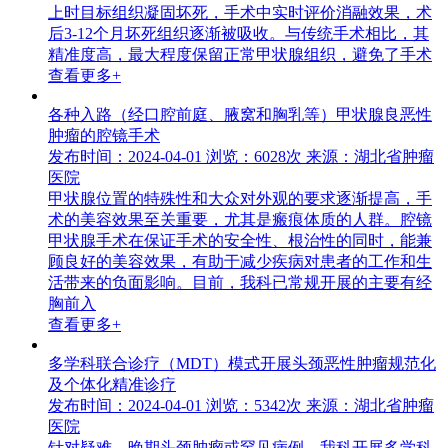
上时目标组织凝固坏死，手术中实时评价消融效果，术
后3-12个月坏死组织逐渐被吸收。与传统手术相比，其
精准度高，最大程度保留正常甲状腺组织，避免了手术
查看更多+
各种入路（经口腔前庭、腋窝和胸乳等）甲状腺良恶性
肿瘤的腔镜手术
发布时间：2024-04-01
浏览：6028次
来源：湖北省肿瘤
医院
甲状腺位置的特殊性和大众对外观的要求逐渐提高，手
术的美容效果至关重要，尤其是瘢痕体质的人群。腔镜
甲状腺手术在保证手术的安全性、根治性的同时，能兼
顾良好的美容效果，有助于减少疾病对患者的工作和生
活带来的负面影响。目前，我科已常规开展的主要有经
胸前入
查看更多+
多学科联合诊疗（MDT）模式开展头颈恶性肿瘤规范化
及个体化精准诊疗
发布时间：2024-04-01
浏览：5342次
来源：湖北省肿瘤
医院
针对疑难、晚期头颈肿瘤或罕见病例，我科开展多学科