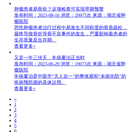
肿瘤患者易骨折？这项检查可实现早期预警
发布时间：2023-08-16
浏览：20975次
来源：湖北省肿
瘤医院
恶性肿瘤患者治疗过程中易发生不同程度的骨质疏松，
最终导致骨折等骨不良事件的发生，严重影响着患者的
生存质量及生存期。
查看更多+
又是一年三伏天，冬病夏治正当时
发布时间：2023-06-29
浏览：19073次
来源：湖北省肿
瘤医院
冬病夏治是中医学“天人合一”的整体观和“未病先防”的
疾病预防观的具体运用。
查看更多+
«
1
2
3
4
5
6