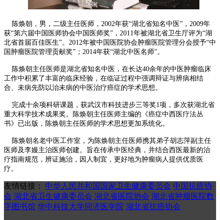
陈焕朝，男，二级主任医师，2002年获“湖北省知名中医”，2009年
获“第六届中国医师协会中国医师奖”，2011年被湖北省卫生厅评为“湖
北省首届百佳医生”。2012年被中国医院协会肿瘤医院管理分会授予“中
国肿瘤医院管理贡献奖”；2014年获“湖北中医名师”。
陈焕朝主任医师是湖北省知名中医，在长达40余年的中医肿瘤临床
工作中积累了丰富的临床经验，在临证过程中强调辩证与辨病相结
合、未病先防以治未病的中医治疗癌症的学术思想。
完成十余项科研课题，获武汉市科技进步三等奖1项，多次获湖北省
重大科学技术成果奖。陈焕朝主任医师主编的《癌症中西医疗法丛
书》已出版，陈焕朝主任医师的学术思想更加系统化。
陈焕朝名老中医工作室，为陈焕朝主任医师携其弟子胡志萍副主任
医师及李嫚主治医师创建。旨在传承中医经典，并结合西医最新的治
疗指南规范，辨证施治，因人制宜，更好地为肿瘤病人提供优质医
疗。
友情链接：
中华人民共和国国家卫生健康委员会
中国抗癌协
会
湖北省卫生健康委员会
湖北省医院协会
湖北省肿瘤医院数
字图书馆
华中科技大学同济医学院
湖北省抗癌协会