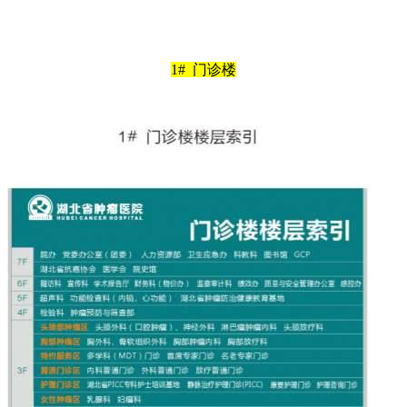
1# 门诊楼