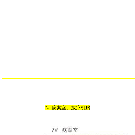
7# 病案室、放疗机房