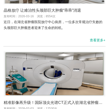
晶格放疗 让难治性头颈部巨大肿瘤“乖乖”消退
发布时间：2026-03-16
浏览：8554次
近日，在湖北省肿瘤医院放疗中心病房，一位多次常规治疗失败的
头颈部巨大肿瘤患者迎来了生命的转机。
查看更多+
精准影像再升级！国际顶尖光谱CT正式入驻湖北省肿瘤医
院，赋能肿瘤精准诊疗
发布时间：2026-02-03
浏览：12530次