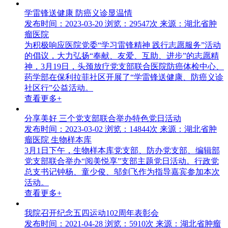
学雷锋送健康 防癌义诊显温情
发布时间：2023-03-20
浏览：29547次
来源：湖北省肿
瘤医院
为积极响应医院党委“学习雷锋精神 践行志愿服务”活动
的倡议，大力弘扬“奉献、友爱、互助、进步”的志愿精
神，3月19日，头颈放疗党支部联合医院防癌体检中心、
药学部在保利拉菲社区开展了“学雷锋送健康、防癌义诊
社区行”公益活动。
查看更多+
分享美好 三个党支部联合举办特色党日活动
发布时间：2023-03-02
浏览：14844次
来源：湖北省肿
瘤医院 生物样本库
3月1日下午，生物样本库党支部、防办党支部、编辑部
党支部联合举办“阅美悦享”支部主题党日活动。行政党
总支书记钟杨、童少俊、邬剑飞作为指导嘉宾参加本次
活动。
查看更多+
我院召开纪念五四运动102周年表彰会
发布时间：2021-04-28
浏览：5910次
来源：湖北省肿瘤