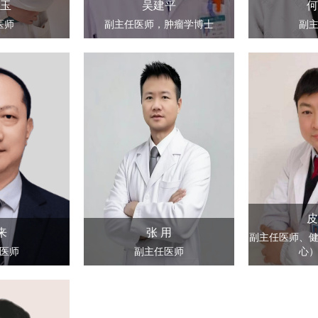
玉
吴建平
何
医师
副主任医师，肿瘤学博士
副
皮
来
张 用
副主任医师、
医师
副主任医师
心