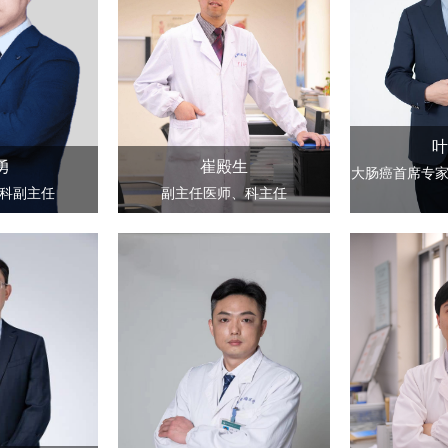
叶
勇
崔殿生
大肠癌首席专
科副主任
副主任医师、科主任