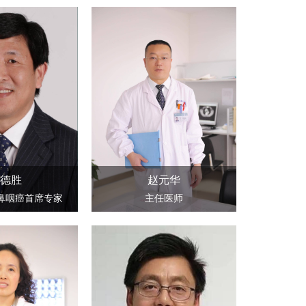
德胜
赵元华
鼻咽癌首席专家
主任医师