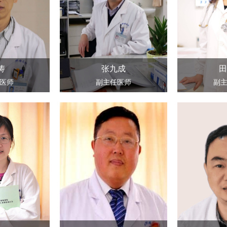
涛
张九成
田
医师
副主任医师
副