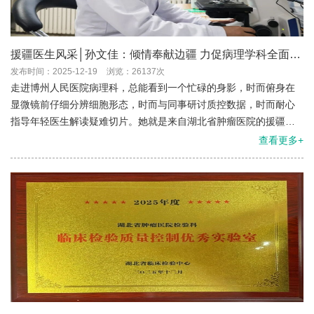
援疆医生风采│孙文佳：倾情奉献边疆 力促病理学科全面提
升
发布时间：2025-12-19
浏览：26137次
走进博州人民医院病理科，总能看到一个忙碌的身影，时而俯身在
显微镜前仔细分辨细胞形态，时而与同事研讨质控数据，时而耐心
指导年轻医生解读疑难切片。她就是来自湖北省肿瘤医院的援疆专
家，博州人民医院病理科业务主任孙文佳。援疆期间，她以精湛的
查看更多+
专业技术和无私