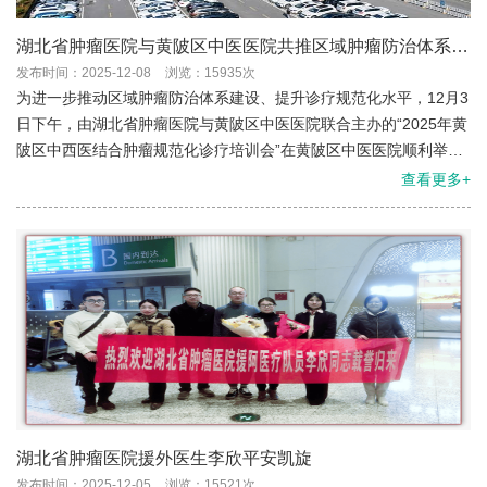
湖北省肿瘤医院与黄陂区中医医院共推区域肿瘤防治体系建
设
发布时间：2025-12-08
浏览：15935次
为进一步推动区域肿瘤防治体系建设、提升诊疗规范化水平，12月3
日下午，由湖北省肿瘤医院与黄陂区中医医院联合主办的“2025年黄
陂区中西医结合肿瘤规范化诊疗培训会”在黄陂区中医医院顺利举
行。
查看更多+
湖北省肿瘤医院援外医生李欣平安凯旋
发布时间：2025-12-05
浏览：15521次