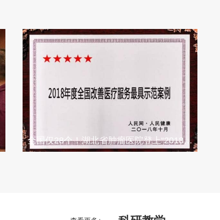
全国仅28个！湖北省肿瘤医院登上“2018年度全国改善医疗服务最具示范案例”荣誉榜