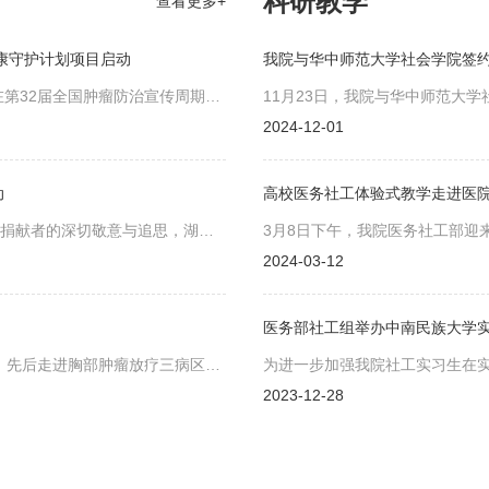
科研教学
查看更多+
康守护计划项目启动
我院与华中师范大学社会学院签
第32届全国肿瘤防治宣传周期
11月23日，我院与华中师范大
然心理工作室、临床营养科、中医
地签约仪式在华中师范大学逸夫
2024-12-01
重举行安康守护计划项目启动仪
员顺利开启康复之旅。
动
高校医务社工体验式教学走进医
官捐献者的深切敬意与追思，湖北
3月8日下午，我院医务社工部迎
于4月17日上午在洪山区石门峰
彦蓉教授的带领下走进湖北省肿
2024-03-12
致敬无私奉献”遗体捐献者缅怀纪
医务部社工组举办中南民族大学
，先后走进胸部肿瘤放疗三病区、
为进一步加强我院社工实习生在
患者免费理发，以贴心关怀驱散病
效性。12月26日上午，医务部
2023-12-28