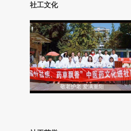
社工文化
敬老护老 爱满重阳