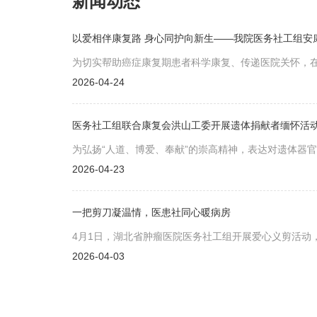
新闻动态
以爱相伴康复路 身心同护向新生——我院医务社工组安
为切实帮助癌症康复期患者科学康复、传递医院关怀，在
间，我院医务社工组联合武汉癌症康复会洪山工委、欣
2026-04-24
康复科及大学生志愿者，在门诊三楼“人生图书馆”，隆
式，以专业服务为康复会会员及家属提供支持，助力会
医务社工组联合康复会洪山工委开展遗体捐献者缅怀活
为弘扬“人道、博爱、奉献”的崇高精神，表达对遗体器
省肿瘤医院医务社工组联合武汉市癌症康复会洪山工委，
2026-04-23
纪念公园器官捐献者纪念碑前，共同举办“缅怀生命大爱
念活动。
一把剪刀凝温情，医患社同心暖病房
4月1日，湖北省肿瘤医院医务社工组开展爱心义剪活动
胸部肿瘤内科二病区、淋巴瘤等病区，为二十余名住院
2026-04-03
痛阴霾，为患者送去温暖慰藉。