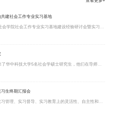
查看更多+
约共建社会工作专业实习基地
学社会学院社会工作专业实习基地建设经验研讨会暨实习基
国际会议中心成功举办。
院
来了华中科技大学5名社会学硕士研究生，他们在导师王
瘤医院社工部和临床病区开展体验式学习。
实习生终期汇报会
实习管理、实习督导、实习教育上的灵活性、自主性和有
社工组举办了中南民族大学社工实习生终期汇报会。