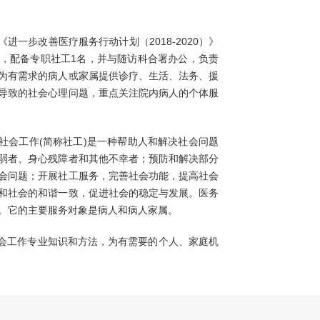
一步改善医疗服务行动计划（2018-2020）》
，配备专职社工1名，并与随访科合署办公，负责
为有需求的病人或家属提供诊疗、生活、法务、援
导致的社会心理问题，重点关注院内病人的个体服
会工作(简称社工)是一种帮助人和解决社会问题
弱者、身心残障者和其他不幸者；预防和解决部分
会问题；开展社工服务，完善社会功能，提高社会
和社会的和谐一致，促进社会的稳定与发展。医务
。它的主要服务对象是病人和病人家属。
会工作专业知识和方法，为有需要的个人、家庭机
助病人及其家属解决与疾病相关的社会、经济、家
病人满意度；帮助其舒缓、解决和预防医务社会问
。其主要功能包括诊断与评估、咨询与辅导、寻求
等。