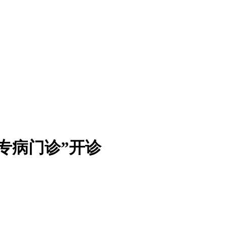
专病门诊”开诊