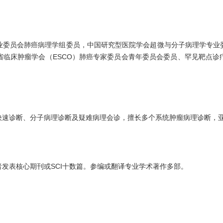
业委员会肺癌病理学组委员，中国研究型医院学会超微与分子病理学专业
省临床肿瘤学会（ESCO）肺癌专家委员会青年委员会委员、罕见靶点诊
快速诊断、分子病理诊断及疑难病理会诊，擅长多个系统肿瘤病理诊断，
发表核心期刊或SCI十数篇。参编或翻译专业学术著作多部。