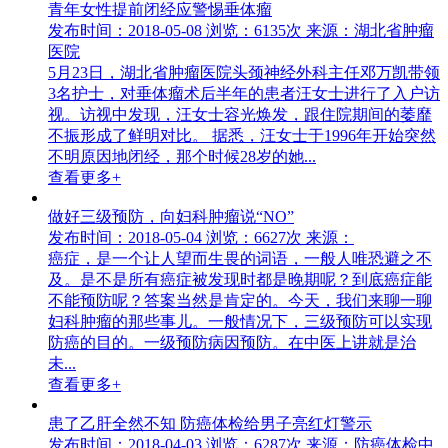
青年女性提前闭经应警惕垂体瘤
发布时间：2018-05-08
浏览：6135次
来源：湖北省肿瘤
医院
5月23日，湖北省肿瘤医院头颈神经外科主任邓万凯带领
3名护士，对垂体瘤术后半年的患者汪女士进行了入户访
视。访视中发现，汪女士容光焕发，跟住院期间的萎靡
不振形成了鲜明对比。 据悉，汪女士于1996年开始突然
不明原因地闭经，那个时候28岁的她...
查看更多+
做好三级预防，向妇科肿瘤说“NO”
发布时间：2018-05-04
浏览：6627次
来源：
癌症，是一个让人望而生畏的词语，一般人唯恐避之不
及。是不是所有癌症被发现时都是晚期呢？到底癌症能
不能预防呢？答案当然是肯定的。今天，我们来聊一聊
妇科肿瘤的那些事儿。一般情况下，三级预防可以实现
防癌的目的。一级预防病因预防。在中医上讲就是治
未...
查看更多+
患了乙肝全然不知 防癌体检给男子亮红灯警示
发布时间：2018-04-03
浏览：6287次
来源：防癌体检中