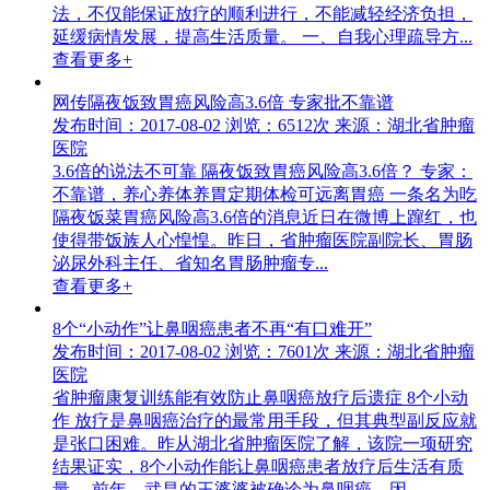
法，不仅能保证放疗的顺利进行，不能减轻经济负担，
延缓病情发展，提高生活质量。 一、自我心理疏导方...
查看更多+
网传隔夜饭致胃癌风险高3.6倍 专家批不靠谱
发布时间：2017-08-02
浏览：6512次
来源：湖北省肿瘤
医院
3.6倍的说法不可靠 隔夜饭致胃癌风险高3.6倍？ 专家：
不靠谱，养心养体养胃定期体检可远离胃癌 一条名为吃
隔夜饭菜胃癌风险高3.6倍的消息近日在微博上蹿红，也
使得带饭族人心惶惶。昨日，省肿瘤医院副院长、胃肠
泌尿外科主任、省知名胃肠肿瘤专...
查看更多+
8个“小动作”让鼻咽癌患者不再“有口难开”
发布时间：2017-08-02
浏览：7601次
来源：湖北省肿瘤
医院
省肿瘤康复训练能有效防止鼻咽癌放疗后遗症 8个小动
作 放疗是鼻咽癌治疗的最常用手段，但其典型副反应就
是张口困难。昨从湖北省肿瘤医院了解，该院一项研究
结果证实，8个小动作能让鼻咽癌患者放疗后生活有质
量。 前年，武昌的王婆婆被确诊为鼻咽癌，因...