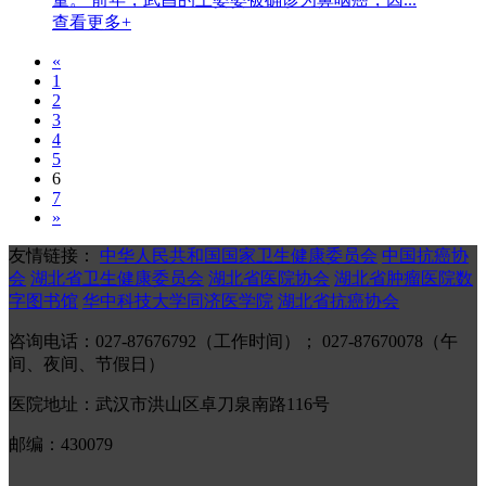
查看更多+
«
1
2
3
4
5
6
7
»
友情链接：
中华人民共和国国家卫生健康委员会
中国抗癌协
会
湖北省卫生健康委员会
湖北省医院协会
湖北省肿瘤医院数
字图书馆
华中科技大学同济医学院
湖北省抗癌协会
咨询电话：027-87676792（工作时间）； 027-87670078（午
间、夜间、节假日）
医院地址：武汉市洪山区卓刀泉南路116号
邮编：430079