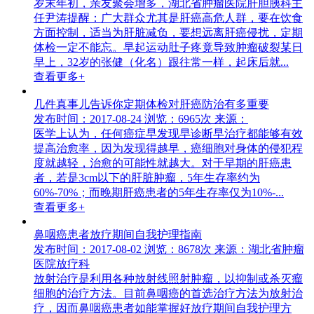
岁末年初，亲友聚会增多，湖北省肿瘤医院肝胆胰科主
任尹涛提醒：广大群众尤其是肝癌高危人群，要在饮食
方面控制，适当为肝脏减负，要想远离肝癌侵扰，定期
体检一定不能忘。早起运动肚子疼竟导致肿瘤破裂某日
早上，32岁的张健（化名）跟往常一样，起床后就...
查看更多+
几件真事儿告诉你定期体检对肝癌防治有多重要
发布时间：2017-08-24
浏览：6965次
来源：
医学上认为，任何癌症早发现早诊断早治疗都能够有效
提高治愈率，因为发现得越早，癌细胞对身体的侵犯程
度就越轻，治愈的可能性就越大。对于早期的肝癌患
者，若是3cm以下的肝脏肿瘤，5年生存率约为
60%-70%；而晚期肝癌患者的5年生存率仅为10%-...
查看更多+
鼻咽癌患者放疗期间自我护理指南
发布时间：2017-08-02
浏览：8678次
来源：湖北省肿瘤
医院放疗科
放射治疗是利用各种放射线照射肿瘤，以抑制或杀灭瘤
细胞的治疗方法。目前鼻咽癌的首选治疗方法为放射治
疗，因而鼻咽癌患者如能掌握好放疗期间自我护理方