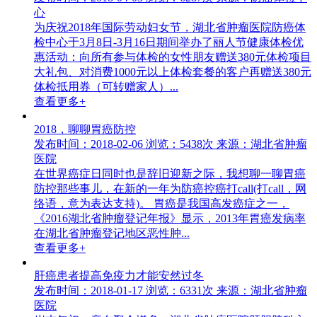
心
为庆祝2018年国际劳动妇女节，湖北省肿瘤医院防癌体
检中心于3月8日-3月16日期间举办了丽人节健康体检优
惠活动：向所有参与体检的女性朋友赠送380元体检项目
大礼包、对消费1000元以上体检套餐的客户再赠送380元
体检抵用券（可转赠家人）...
查看更多+
2018，聊聊胃癌防控
发布时间：2018-02-06
浏览：5438次
来源：湖北省肿瘤
医院
在世界癌症日同时也是辞旧迎新之际，我想聊一聊胃癌
防控那些事儿，在新的一年为防癌控癌打call(打call，网
络语，意为表达支持)。 胃癌是我国高发癌症之一，
《2016湖北省肿瘤登记年报》显示，2013年胃癌发病率
在湖北省肿瘤登记地区恶性肿...
查看更多+
肝癌患者提高免疫力才能安然过冬
发布时间：2018-01-17
浏览：6331次
来源：湖北省肿瘤
医院