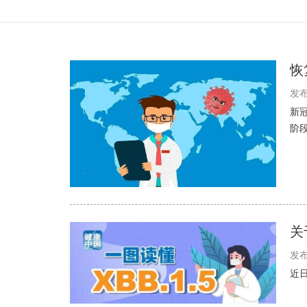
恢
发布
新
阶
关
发布
近