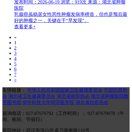
发布时间：2026-06-19
浏览：919次
来源：湖北省肿瘤
医院
乳腺癌虽稳居女性恶性肿瘤发病率榜首，但也是预后最
好的肿瘤之一，关键在于“早发现”。
查看更多+
«
1
2
3
4
5
6
7
»
友情链接：
中华人民共和国国家卫生健康委员会
中国抗癌协
会
湖北省卫生健康委员会
湖北省医院协会
湖北省肿瘤医院数
字图书馆
华中科技大学同济医学院
湖北省抗癌协会
咨询电话：027-87676792（工作时间）； 027-87670078（午
间、夜间、节假日）
医院地址：武汉市洪山区卓刀泉南路116号