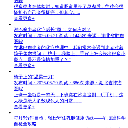
医院
很多患者在体检时，知道肠道里长了息肉后，往往会很
慌担心自己会得肠癌，但其实......
查看更多+
淋巴瘤患者化疗后长“斑”，如何应对？
发布时间：2026-06-21
浏览：1445次
来源：湖北省肿瘤
医院
在淋巴瘤患者的化疗护理中，我们常常会遇到患者对着
镜子焦虑提问：“护士，我脸上、手背上怎么长出好多小
斑点，是不是病情加重了？”
查看更多+
椅子上的“温柔一刀”
发布时间：2026-06-20
浏览：686次
来源：湖北省肿瘤
医院
上班一坐就是一整天，下班窝在沙发追剧、玩手机，这
大概是绝大多数现代人的日常……
查看更多+
每月5分钟自检，轻松守住乳腺健康防线——乳腺癌科学
自检全攻略