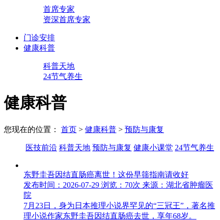
首席专家
资深首席专家
门诊安排
健康科普
科普天地
24节气养生
健康科普
您现在的位置：
首页
>
健康科普
>
预防与康复
医技前沿
科普天地
预防与康复
健康小课堂
24节气养生
东野圭吾因结直肠癌离世！这份早筛指南请收好
发布时间：2026-07-29
浏览：70次
来源：湖北省肿瘤医
院
7月23日，身为日本推理小说界罕见的“三冠王”，著名推
理小说作家东野圭吾因结直肠癌去世，享年68岁。