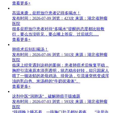
查看更多+
高温来袭，盆腔放疗患者记得多喝水！
发布时间：2026-07-09
浏览：423次
来源：湖北省肿瘤
医院
很多盆腔放疗患者对待“多喝水”提醒的态度都比较敷
衍，要么当没听见，要么嘴上答应、过后就忘......
查看更多+
肺癌术后别乱喝汤！
发布时间：2026-07-06
浏览：501次
来源：湖北省肿瘤
医院
临床上经常遇到这样的案例：患者肺癌术后恢复平稳，
胸腔引流液原本清亮透明，状态稳步好转，却只因家人
喂了一顿浓郁的老母鸡汤、排骨汤，引流液突然变成浑
浊的乳白色、米汤样的“牛奶状液体”。
查看更多+
这剂中医“润肺汤”，破解肺癌干咳难题
发布时间：2026-07-03
浏览：593次
来源：湖北省肿瘤
医院
“咳得晚上睡不着，一咳胸口肚子都扯着疼……”这是许