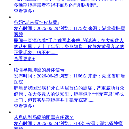
多晚期肺癌患者不得不面对的“隐形折磨”。
查看更多+
爸妈“老来瘦”+皮肤黄?
发布时间：2026-06-29
浏览：1175次
来源：湖北省肿瘤
医院
民间一直流传着“千金难买老来瘦”的说法，在大多数人
的认知里，人上了年纪，身形销售、皮肤发黄是衰老的
正常现象。殊不知......
查看更多+
读懂早期肺癌的身体信号
发布时间：2026-06-25
浏览：1166次
来源：湖北省肿瘤
医院
肺癌是我国发病和死亡均居首位的癌症，严重威胁群众
健康，在大多数人的认知里，肺癌似乎“悄无声息”就找
上门，但其实早期肺癌并非毫无踪迹......
查看更多+
从息肉到肠癌的距离有多远？
发布时间：2026-06-24
浏览：719次
来源：湖北省肿瘤