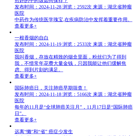
煎好的中药该如何保存？
发布时间：2024-11-28
浏览：2592次
来源：湖北省肿瘤
医院
中药作为传统医学瑰宝,在疾病防治中发挥着重要作用。
查看更多+
一根香烟的自白
发布时间：2024-11-19
浏览：2533次
来源：湖北省肿瘤
医院
我叫香烟，存放在精致的烟盒里面，粉丝们为了得到
我，不惜常年花费大量金钱，只因我能让他们缓解焦
虑、得到片刻的满足。
查看更多+
国际肺癌日，关注肺癌早期筛查！
发布时间：2024-11-18
浏览：5166次
来源：湖北省肿瘤
医院
每年的11月是“全球肺癌关注月”，11月17日是“国际肺癌
日”。
查看更多+
远离“懒”和“省” 癌症少发生