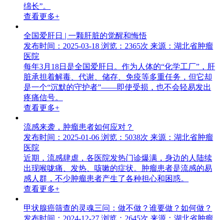
绵长”。
查看更多+
全国爱肝日 | 一颗肝脏的觉醒和悔悟
发布时间：2025-03-18
浏览：2365次
来源：湖北省肿瘤
医院
每年3月18日是全国爱肝日。作为人体的“化学工厂”，肝
脏承担着解毒、代谢、储存、免疫等多重任务，但它却
是一个“沉默的守护者”——即使受损，也不会轻易发出
疼痛信号。
查看更多+
流感来袭，肿瘤患者如何应对？
发布时间：2025-01-06
浏览：5038次
来源：湖北省肿瘤
医院
近期，流感肆虐，各医院发热门诊爆满，身边的人陆续
出现喉咙痛、发热、咳嗽的症状。肿瘤患者是流感的易
感人群，不少肿瘤患者产生了各种担心和困惑。
查看更多+
甲状腺癌筛查的灵魂三问：做不做？谁要做？如何做？
发布时间：2024-12-27
浏览：2645次
来源：湖北省肿瘤