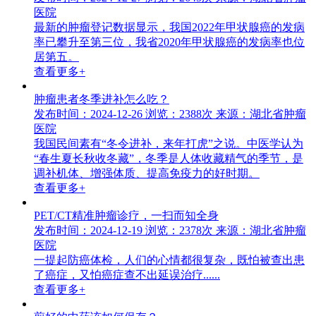
医院
最新的肿瘤登记数据显示，我国2022年甲状腺癌的发病
率已攀升至第三位，我省2020年甲状腺癌的发病率也位
居第五。
查看更多+
肿瘤患者冬季进补怎么吃？
发布时间：2024-12-26
浏览：2388次
来源：湖北省肿瘤
医院
我国民间素有“冬令进补，来年打虎”之说。中医学认为
“春生夏长秋收冬藏”，冬季是人体收藏精气的季节，是
调补机体、增强体质、提高免疫力的好时期。
查看更多+
PET/CT精准肿瘤诊疗，一扫而知全身
发布时间：2024-12-19
浏览：2378次
来源：湖北省肿瘤
医院
一提起防癌体检，人们的心情都很复杂，既怕被查出患
了癌症，又怕癌症查不出延误治疗......
查看更多+