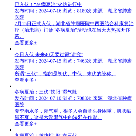
已入伏！“冬病夏治”火热进行中
发布时间：2024-07-16
浏览：8189次
来源：湖北省肿瘤
医院
7月15日正式入伏，湖北省肿瘤医院中西医结合科康复治
疗（治未病）门诊“冬病夏治”活动也在当天火热拉开序
幕。
查看更多+
今日入伏 未来40天要过得“讲究”
发布时间：2024-07-15
浏览：7463次
来源：湖北省肿瘤
医院
所谓“三伏”，指的是初伏、中伏、末伏的统称。
查看更多+
冬病夏治：三伏“扶阳”湿气除
发布时间：2024-07-10
浏览：7088次
来源：湖北省肿瘤
医院
夏季雨水多，湿气重，很多人会自觉头身困重，肌肤黏
腻不爽，这是六淫邪气中的湿邪在作祟。
查看更多+
冬病夏治：趁热打“贴”在三伏