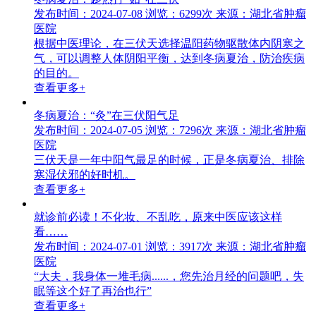
发布时间：2024-07-08
浏览：6299次
来源：湖北省肿瘤
医院
根据中医理论，在三伏天选择温阳药物驱散体内阴寒之
气，可以调整人体阴阳平衡，达到冬病夏治，防治疾病
的目的。
查看更多+
冬病夏治：“灸”在三伏阳气足
发布时间：2024-07-05
浏览：7296次
来源：湖北省肿瘤
医院
三伏天是一年中阳气最足的时候，正是冬病夏治、排除
寒湿伏邪的好时机。
查看更多+
就诊前必读！不化妆、不乱吃，原来中医应该这样
看……
发布时间：2024-07-01
浏览：3917次
来源：湖北省肿瘤
医院
“大夫，我身体一堆毛病......，您先治月经的问题吧，失
眠等这个好了再治也行”
查看更多+