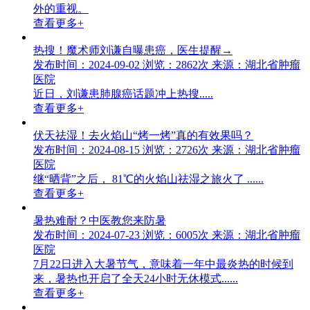
外的重视。
查看更多+
热搜！魔术师刘谦自曝患癌，医生提醒→
发布时间：2024-09-02
浏览：2862次
来源：湖北省肿瘤
医院
近日，刘谦患肺腺癌话题冲上热搜.....
查看更多+
伏天祛湿！去火焰山“烤一烤”真的有效果吗？
发布时间：2024-08-15
浏览：2726次
来源：湖北省肿瘤
医院
继“晒背”之后， 81℃的火焰山祛湿之旅火了 ......
查看更多+
暑热难耐？中医教您来防暑
发布时间：2024-07-23
浏览：6005次
来源：湖北省肿瘤
医院
7月22日进入大暑节气，意味着一年中最炎热的时候到
来，暑热也开启了全天24小时无休模式......
查看更多+