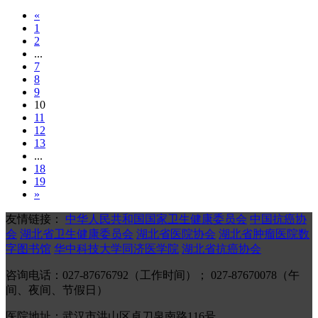
«
1
2
...
7
8
9
10
11
12
13
...
18
19
»
友情链接：
中华人民共和国国家卫生健康委员会
中国抗癌协
会
湖北省卫生健康委员会
湖北省医院协会
湖北省肿瘤医院数
字图书馆
华中科技大学同济医学院
湖北省抗癌协会
咨询电话：027-87676792（工作时间）； 027-87670078（午
间、夜间、节假日）
医院地址：武汉市洪山区卓刀泉南路116号