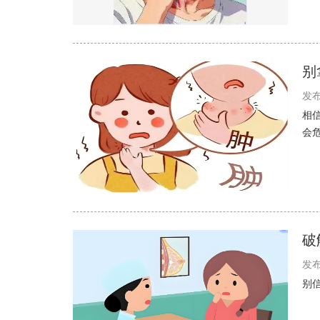
别
发布
相
会
破
发布
别