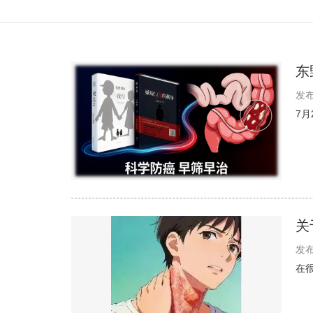
东
发布
7
关
发布
在