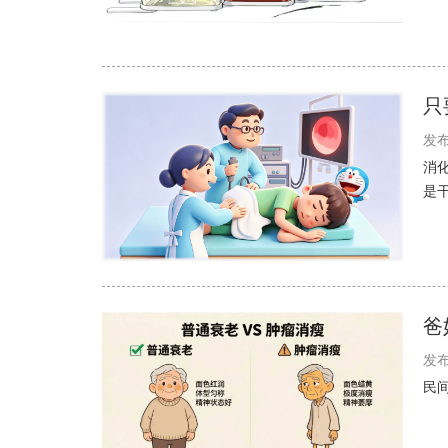
只
发布
消
是
爸
发布
民