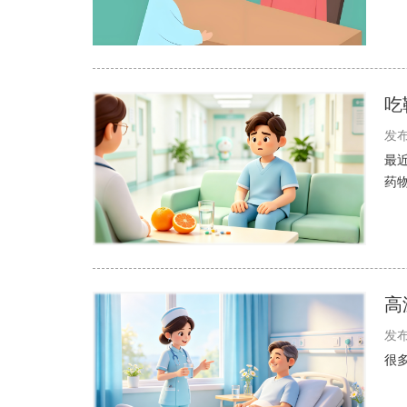
吃
发布
最
药
高
发布
很多