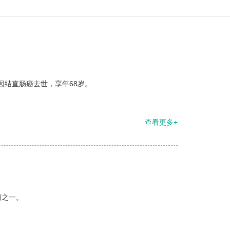
因结直肠癌去世，享年68岁。
查看更多+
瘤之一。