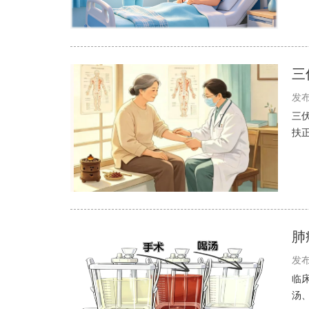
三
发布
三
扶
肺
发布
临
汤