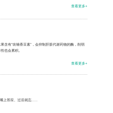
查看更多+
果含有“呋喃香豆素”，会抑制肝脏代谢药物的酶，削弱
毒性也会累积。
查看更多+
应、过后就忘......