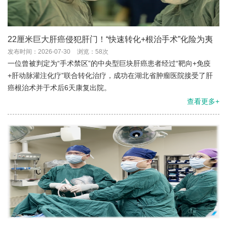
22厘米巨大肝癌侵犯肝门！“快速转化+根治手术”化险为夷
发布时间：2026-07-30
浏览：58次
一位曾被判定为“手术禁区”的中央型巨块肝癌患者经过“靶向+免疫
+肝动脉灌注化疗”联合转化治疗，成功在湖北省肿瘤医院接受了肝
癌根治术并于术后6天康复出院。
查看更多+