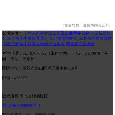
（文章转自：健康中国公众号）
友情链接：
中华人民共和国国家卫生健康委员会
中国抗癌协
会
湖北省卫生健康委员会
湖北省医院协会
湖北省肿瘤医院数
字图书馆
华中科技大学同济医学院
湖北省抗癌协会
咨询电话：027-87676792（工作时间）； 027-87670078（午
间、夜间、节假日）
医院地址：武汉市洪山区卓刀泉南路116号
邮编：430079
版权所有 湖北省肿瘤医院
鄂ICP备05008890号-1
鄂公网安备42011102002144号