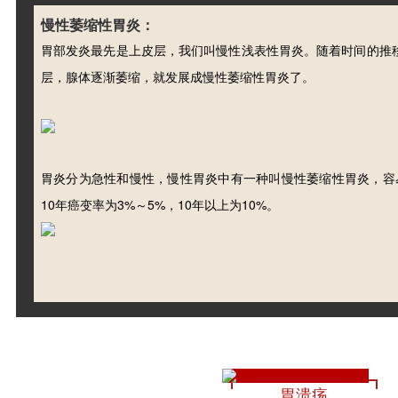
慢性萎缩性胃炎：
胃部发炎最先是上皮层，我们叫慢性浅表性胃炎。随着时间的推
层，腺体逐渐萎缩，就发展成慢性萎缩性胃炎了。
胃炎分为急性和慢性，慢性胃炎中有一种叫慢性萎缩性胃炎，容
10
3%
5%
10
10%
年癌变率为
～
，
年以上为
。
胃溃疡