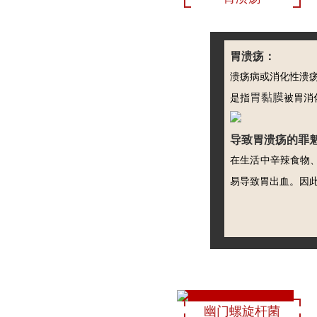
胃溃疡：
溃疡病或消化性溃
胃黏膜
是指
被胃消
导致胃溃疡的罪
在生活中辛辣食物
易导致胃出血。因
幽门螺旋杆菌