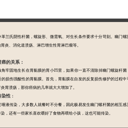
种革兰氏阴性杆菌，螺旋形、微需氧、对生长条件要求十分苛刻。
幽门螺
的胃炎、消化道溃疡、淋巴增生性胃淋巴瘤等。
胃癌的关系：
触角牢固地生长在胃黏膜的胃小凹里，
如果你一直不清除掉幽门螺旋杆菌
断的损伤强酸性的胃黏膜。首先，胃黏膜在自发的反复损伤修护的过程中
胃炎胃溃疡，那你癌病的几率就大大增加了。
传染性
：
过唾液传染，大多数人就餐时不分餐，因此极易发生幽门螺杆菌的相互感
传染，还有一些家长喜欢嚼好了食物再喂给小孩，这也可能传染。