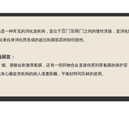
贲门
幽门
疡是一种常见的消化道疾病，
是位于
至
之间的慢性溃疡，是消化
化液自身消化而造成的超过粘膜肌层的组织损伤。
魁祸首：
、烟、酒都会刺激胃黏膜，还有一些药物也会直接伤害到胃黏膜的保护层
此有心脑血管疾病的病人谨遵医嘱，平衡好阿司匹林的使用。