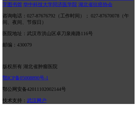
字图书馆
华中科技大学同济医学院
湖北省抗癌协会
咨询电话：027-87676792（工作时间）； 027-87670078（午
间、夜间、节假日）
医院地址：武汉市洪山区卓刀泉南路116号
邮编：430079
版权所有 湖北省肿瘤医院
鄂ICP备05008890号-1
鄂公网安备42011102002144号
技术支持：
武汉网户