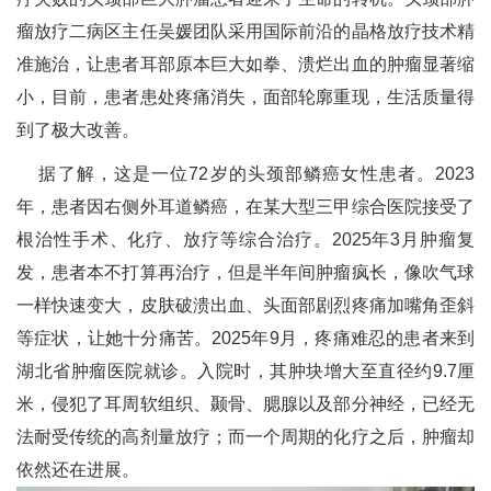
瘤放疗二病区主任吴媛团队采用国际前沿的晶格放疗技术精
准施治，让患者耳部原本巨大如拳、溃烂出血的肿瘤显著缩
小，目前，患者患处疼痛消失，面部轮廓重现，生活质量得
到了极大改善。
据了解，这是一位72岁的头颈部鳞癌女性患者。2023
年，患者因右侧外耳道鳞癌，在某大型三甲综合医院接受了
根治性手术、化疗、放疗等综合治疗。2025年3月肿瘤复
发，患者本不打算再治疗，但是半年间肿瘤疯长，像吹气球
一样快速变大，皮肤破溃出血、头面部剧烈疼痛加嘴角歪斜
等症状，让她十分痛苦。2025年9月，疼痛难忍的患者来到
湖北省肿瘤医院就诊。入院时，其肿块增大至直径约9.7厘
米，侵犯了耳周软组织、颞骨、腮腺以及部分神经，已经无
法耐受传统的高剂量放疗；而一个周期的化疗之后，肿瘤却
依然还在进展。