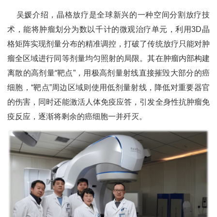
吴媛介绍，晶格放疗是全球新兴的一种空间分割放疗技
术，能将肿瘤划分为数以千计的微观治疗单元，利用3D晶
格矩阵实现剂量分布的精准调控，打破了传统放疗只能对肿
瘤全区域进行同等剂量均匀照射的局限。其在肿瘤内部构建
离散的高剂量“靶点”，用极高剂量射线直接摧毁大部分的癌
细胞，“靶点”周边区域则使用低剂量射线，降低对重要器官
的伤害，同时还能激活人体免疫应答，引发全身性抗肿瘤免
疫反应，逐渐将剩余的癌细胞一并歼灭。