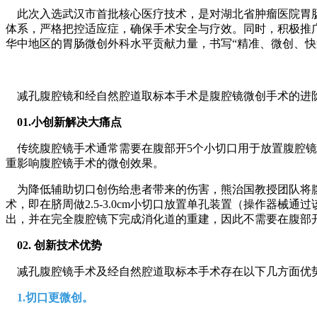
此次入选武汉市首批核心医疗技术，是对湖北省肿瘤医院胃肠
体系，严格把控适应症，确保手术安全与疗效。同时，积极推
华中地区的胃肠微创外科水平贡献力量，书写“精准、微创、快
减孔腹腔镜和经自然腔道取标本手术是腹腔镜微创手术的进阶
01.小创新解决大痛点
传统腹腔镜手术通常需要在腹部开5个小切口用于放置腹腔镜镜
重影响腹腔镜手术的微创效果。
为降低辅助切口创伤给患者带来的伤害，熊治国教授团队将腹
术，即在脐周做2.5-3.0cm小切口放置单孔装置（操作器
出，并在完全腹腔镜下完成消化道的重建，因此不需要在腹部
02. 创新技术优势
减孔腹腔镜手术及经自然腔道取标本手术存在以下几方面优
1.切口更微创。