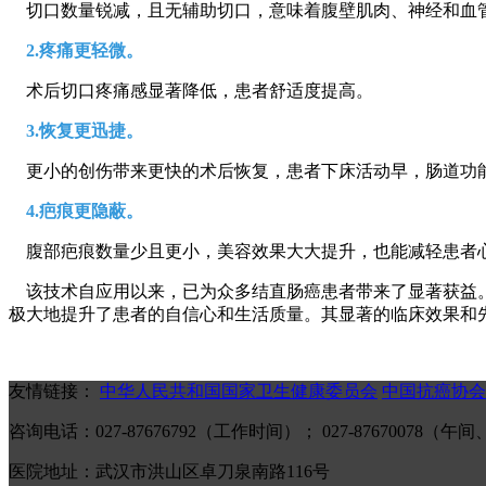
切口数量锐减，且无辅助切口，意味着腹壁肌肉、神经和血
2.疼痛更轻微。
术后切口疼痛感显著降低，患者舒适度提高。
3.恢复更迅捷。
更小的创伤带来更快的术后恢复，患者下床活动早，肠道功
4.疤痕更隐蔽。
腹部疤痕数量少且更小，美容效果大大提升，也能减轻患者
该技术自应用以来，已为众多结直肠癌患者带来了显著获益。
极大地提升了患者的自信心和生活质量。其显著的临床效果和
友情链接：
中华人民共和国国家卫生健康委员会
中国抗癌协会
咨询电话：027-87676792（工作时间）； 027-87670078
医院地址：武汉市洪山区卓刀泉南路116号