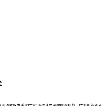
术
然腔道取标本手术技术”凭借其显著的微创优势、技术创新性及