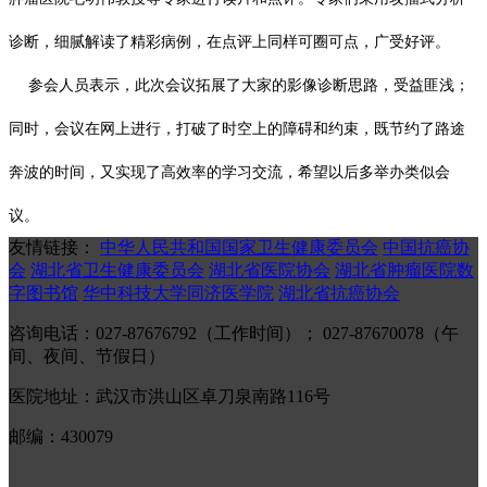
诊断，细腻解读了精彩病例，在点评上同样可圈可点，广受好评。
参会人员表示，此次会议拓展了大家的影像诊断思路，受益匪浅；
同时，会议在网上进行，打破了时空上的障碍和约束，既节约了路途
奔波的时间，又实现了高效率的学习交流，希望以后多举办类似会
议。
友情链接：
中华人民共和国国家卫生健康委员会
中国抗癌协
会
湖北省卫生健康委员会
湖北省医院协会
湖北省肿瘤医院数
字图书馆
华中科技大学同济医学院
湖北省抗癌协会
咨询电话：027-87676792（工作时间）； 027-87670078（午
间、夜间、节假日）
医院地址：武汉市洪山区卓刀泉南路116号
邮编：430079