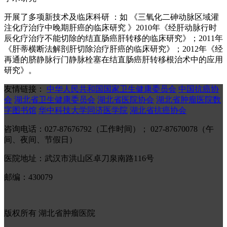
开展了多项新技术及临床科研 ：如 《三氧化二砷动脉区域灌
注化疗治疗中晚期肝癌的临床研究 》2010年《经肝动脉行时
辰化疗治疗不能切除的结直肠癌肝转移的临床研究》；2011年
《肝蒂横断法解剖肝切除治疗肝癌的临床研究》；2012年《经
再通的脐静脉行门静脉栓塞在结直肠癌肝转移根治术中的应用
研究》。
友情链接：
中华人民共和国国家卫生健康委员会
中国抗癌协
会
湖北省卫生健康委员会
湖北省医院协会
湖北省肿瘤医院数
字图书馆
华中科技大学同济医学院
湖北省抗癌协会
咨询电话：027-87676792（工作时间）； 027-87670078（午
间、夜间、节假日）
医院地址：武汉市洪山区卓刀泉南路116号
邮编：430079
版权所有 湖北省肿瘤医院