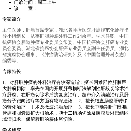
门诊时间：
周三上午
诊 室：
专家简介
主任医师，肝癌首席专家，湖北省肿瘤医院肝癌规范化诊疗指
导小组组长，从事肝胆肿瘤外科工作24余年。学术任职：中国
抗癌协会胆道肿瘤专业委员会常委、中国抗癌协会肝癌专业委
员会委员、湖北省抗癌协会肝癌专业委员会副主任委员、湖北
省抗癌协会理事、《肿瘤防治研究》及《中国普通外科杂志》
编委等。
专家特长
1、对肝脏肿瘤的外科治疗有较深造诣：擅长困难部位肝脏巨
大肿瘤切除；率先在国内开展肝蒂横断法解剖性肝段切除术治
疗肝癌。在肝癌切除术后抗复发治疗、超声介入消融治疗及肝
癌分子靶向治疗等方面有较深造诣。 2、擅长结直肠癌肝转移
的转化治疗，手术及微波消融治疗。 3、擅长中晚期肝门部胆
管癌和胆囊癌扩大根治术，胰十二指肠切除及腹膜后淋巴结区
域清扫术、保留脾脏的胰体尾切除。
学术研究