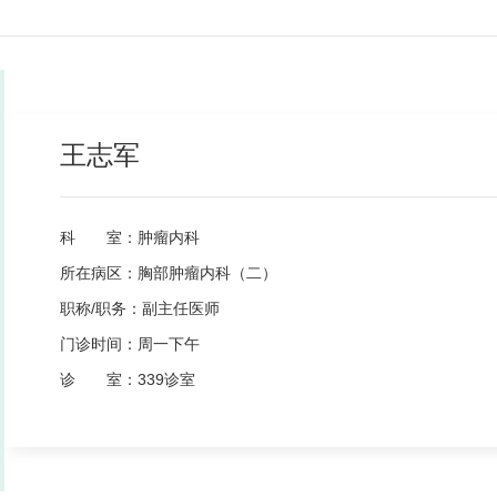
王志军
科 室：
肿瘤内科
所在病区：
胸部肿瘤内科（二）
职称/职务：
副主任医师
门诊时间：
周一下午
诊 室：
339诊室