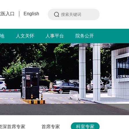
就医入口
English
地
人文关怀
人事平台
院务公开
资深首席专家
首席专家
科室专家