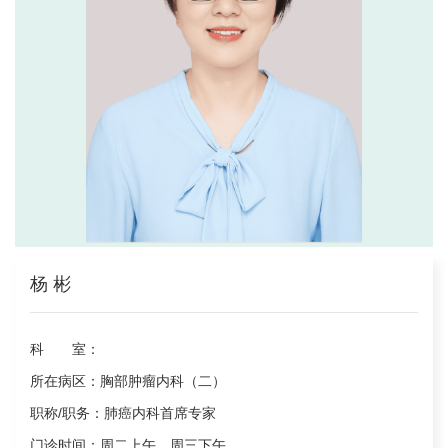
杨 彬
科 室：
所在病区：
胸部肿瘤内科（二）
职称/职务：
肺癌内科首席专家
门诊时间：
周二上午、周三下午