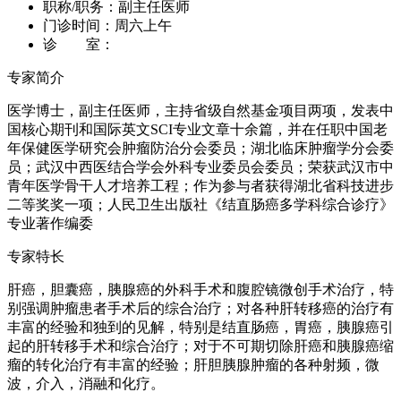
职称/职务：
副主任医师
门诊时间：
周六上午
诊 室：
专家简介
医学博士，副主任医师，主持省级自然基金项目两项，发表中
国核心期刊和国际英文SCI专业文章十余篇，并在任职中国老
年保健医学研究会肿瘤防治分会委员；湖北临床肿瘤学分会委
员；武汉中西医结合学会外科专业委员会委员；荣获武汉市中
青年医学骨干人才培养工程；作为参与者获得湖北省科技进步
二等奖奖一项；人民卫生出版社《结直肠癌多学科综合诊疗》
专业著作编委
专家特长
肝癌，胆囊癌，胰腺癌的外科手术和腹腔镜微创手术治疗，特
别强调肿瘤患者手术后的综合治疗；对各种肝转移癌的治疗有
丰富的经验和独到的见解，特别是结直肠癌，胃癌，胰腺癌引
起的肝转移手术和综合治疗；对于不可期切除肝癌和胰腺癌缩
瘤的转化治疗有丰富的经验；肝胆胰腺肿瘤的各种射频，微
波，介入，消融和化疗。