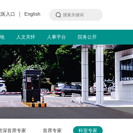
就医入口
English
地
人文关怀
人事平台
院务公开
资深首席专家
首席专家
科室专家