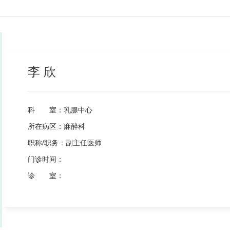
李 欣
科 室：
乳腺中心
所在病区：
麻醉科
职称/职务：
副主任医师
门诊时间：
诊 室：