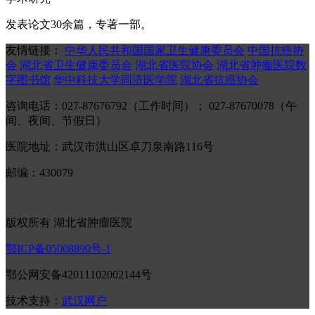
发表论文30余篇，专著一部。
友情链接：
中华人民共和国国家卫生健康委员会
中国抗癌协
会
湖北省卫生健康委员会
湖北省医院协会
湖北省肿瘤医院数
字图书馆
华中科技大学同济医学院
湖北省抗癌协会
咨询电话：027-87676792（工作时间）； 027-87670078（午
间、夜间、节假日）
医院地址：武汉市洪山区卓刀泉南路116号
邮编：430079
版权所有 湖北省肿瘤医院
鄂ICP备05008890号-1
鄂公网安备42011102002144号
技术支持：
武汉网户