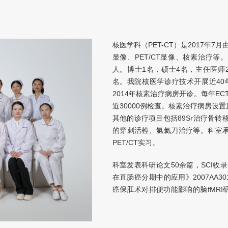
核医学科（PET-CT）是2017年7
显像、PET/CT显像、核素治疗等
人。博士1名，硕士4名，主任医师
名。我院核医学诊疗技术开展近40年
2014年核素治疗病房开诊。每年ECT显
近30000例检查。核素治疗病房设置
其他的诊疗项目包括89Sr治疗骨转移
的穿刺活检、氩氦刀治疗等。科室
PET/CT实习。
科室发表科研论文50余篇，SCI收
在直肠癌分期中的应用》2007AA30
癌保肛术对排便功能影响的脑fMR
自然基金1项：编号 81700094
模式研究。以第一作者于2009年
直肠癌分期中的价值》获国内领先水