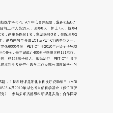
月由核医学科与PET/CT中心合并组建，业务包括ECT
。目前工作人员19人，医师8人，护士7人，技师4
2名，副主任医师1名，主治医师3名，住院医师2
，是省内较早开展ECT及PET-CT的单位之一。
像6000多例，PET-CT 于2010年开诊至今完成
床位8张，每年完成近400例甲癌患者碘131治疗。
癌、碘125离子植入、敷贴治疗，PET-CT引导下
承担本科生及研究生教学工作及部分印度留学生的
录5篇，主持科研课题湖北省科技厅资助项目《MRI
1B25-4及2010年湖北省自然科学基金《低位直肠
I研究》，参与多项省部级科研课题实施；合作国家
-大气雾霾颗粒在各年龄段人群上呼吸道内的输运及沉积
申请课题鉴定一项《磁共振相控阵线圈与腔内线圈对
平；中华医学会核医学分会肿瘤核医学委员，中国