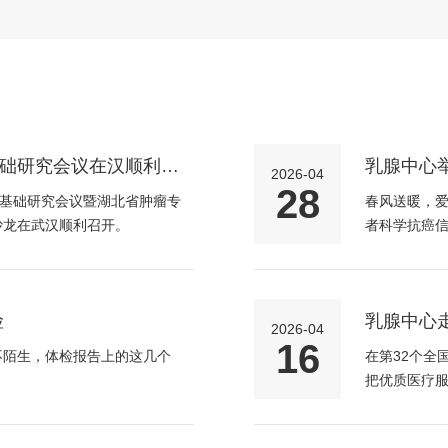
在全省成功开展乳腺导管镜、微小病
检术、保乳手术、Ⅰ/Ⅱ期乳房重建
级和省级继续教育培训项目，
MD.Anderson癌症中心、内
构保持密切的学术合作。
承担和参与国家级、省市级科研课题
础研究会议在汉顺利召
乳腺中心
2026-04
试验（GCP）项目6项，发表SCI
患者康复
28
响力。
和基础研究会议暨湖北省肿瘤专
春风送暖，
沙龙在武汉顺利召开。
者科学抗癌信
中心创办有《乳腺癌时讯》内刊杂志，
有爱 守护同
进全省学术水平的提高和乳腺癌科普
展望未来，本中心将在全体医护人员
险
乳腺中心
2026-04
厉，勇于创新，创建国内一流的特色
16
不陌生，体检报告上的这几个
在第32个全
把优质医疗服
腺中心牵头
多学科专家团