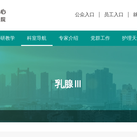
公众入口
员工入口
科研教学
科室导航
专家介绍
党群工作
护理天
乳腺Ⅲ