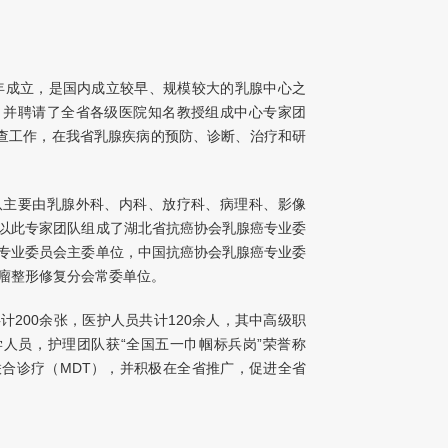
0年成立，是国内成立较早、规模较大的乳腺中心之
，并聘请了全省各级医院知名教授组成中心专家团
普查工作，在我省乳腺疾病的预防、诊断、治疗和研
队主要由乳腺外科、内科、放疗科、病理科、影像
以此专家团队组成了湖北省抗癌协会乳腺癌专业委
专业委员会主委单位，中国抗癌协会乳腺癌专业委
瘤整形修复分会常委单位。
200余张，医护人员共计120余人，其中高级职
学人员，护理团队获“全国五一巾帼标兵岗”荣誉称
合诊疗（MDT），并积极在全省推广，促进全省
者的疗效，节约了治疗的时间和费用。
宣教工作一直处于全国先进水平，设备先进，率先