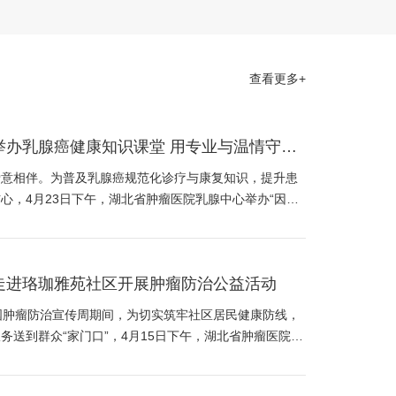
灶的导丝定位、麦默通微创旋切术、前哨淋巴结活
手术以及腔镜手术。每年举办多次乳腺癌相关国家
积极组织和参加国内外的学术交流，与美国
布拉斯加大学巴菲特癌症中心等国际著名的临床、科研机
查看更多+
30余项，承担和参与国际及国内多中心药物临床
举办乳腺癌健康知识课堂 用专业与温情守护
论文30余篇，在国内外乳腺癌专业学术上有一定的影
路
爱意相伴。为普及乳腺癌规范化诊疗与康复知识，提升患
心，4月23日下午，湖北省肿瘤医院乳腺中心举办“因为
开设了Breast患者健康教育微信公众平台，对促
行 愈见新生”乳腺癌健康知识课堂。
知识的推广起到了积极的推动作用。
的共同努力下，在广大患者的信任支持下，再接再
走进珞珈雅苑社区开展肿瘤防治公益活动
专科中心，为社会、为患者提供最优品质的服务！
国肿瘤防治宣传周期间，为切实筑牢社区居民健康防线，
务送到群众“家门口”，4月15日下午，湖北省肿瘤医院乳
，联合中西医结合科康复治疗门诊、肿瘤康复护理门诊等
队，走进珞珈雅苑社区，开展“先科普、后义诊”的公益