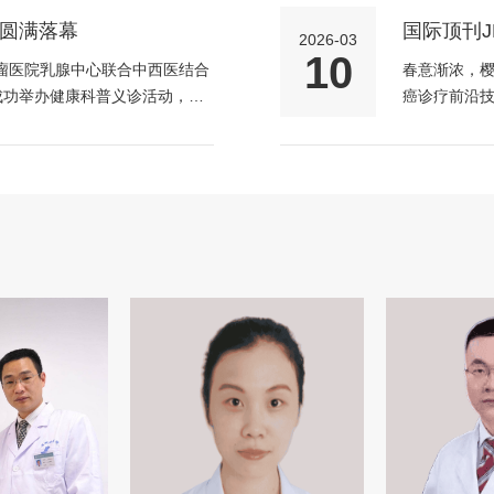
健康服务活动
圆满落幕
国际顶刊JN
2026-03
肿瘤医院
10
瘤医院乳腺中心联合中西医结合
春意渐浓，樱
成功举办健康科普义诊活动，活
癌诊疗前沿技
。