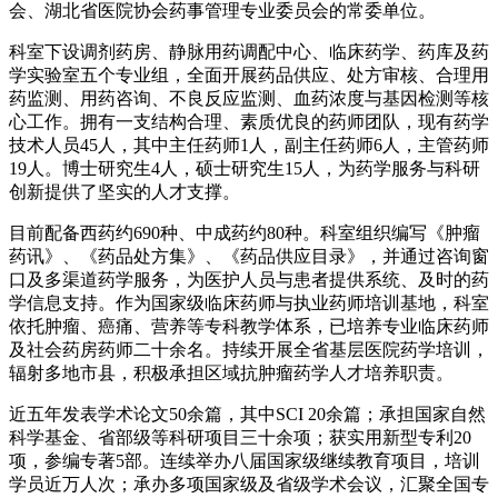
会、湖北省医院协会药事管理专业委员会的常委单位。
科室下设调剂药房、静脉用药调配中心、临床药学、药库及药
学实验室五个专业组，全面开展药品供应、处方审核、合理用
药监测、用药咨询、不良反应监测、血药浓度与基因检测等核
心工作。拥有一支结构合理、素质优良的药师团队，现有药学
技术人员45人，其中主任药师1人，副主任药师6人，主管药师
19人。博士研究生4人，硕士研究生15人，为药学服务与科研
创新提供了坚实的人才支撑。
目前配备西药约690种、中成药约80种。科室组织编写《肿瘤
药讯》、《药品处方集》、《药品供应目录》，并通过咨询窗
口及多渠道药学服务，为医护人员与患者提供系统、及时的药
学信息支持。作为国家级临床药师与执业药师培训基地，科室
依托肿瘤、癌痛、营养等专科教学体系，已培养专业临床药师
及社会药房药师二十余名。持续开展全省基层医院药学培训，
辐射多地市县，积极承担区域抗肿瘤药学人才培养职责。
近五年发表学术论文50余篇，其中SCI 20余篇；承担国家自然
科学基金、省部级等科研项目三十余项；获实用新型专利20
项，参编专著5部。连续举办八届国家级继续教育项目，培训
学员近万人次；承办多项国家级及省级学术会议，汇聚全国专