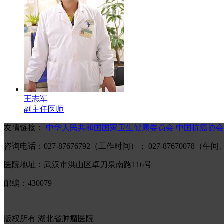
王志军
副主任医师
友情链接：
中华人民共和国国家卫生健康委员会
中国抗癌协会
咨询电话：027-87676792（工作时间）； 027-87670078
医院地址：武汉市洪山区卓刀泉南路116号
邮编：430079
版权所有 湖北省肿瘤医院