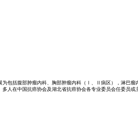
展为包括腹部肿瘤内科、胸部肿瘤内科（Ⅰ、Ⅱ病区），淋巴瘤内
0人。多人在中国抗癌协会及湖北省抗癌协会各专业委员会任委员