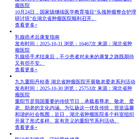
瘤医院
10月24日，国家级继续医学教育项目“头颈肿瘤整合护理
研讨班”在湖北省肿瘤医院顺利召开。
查看更多+
乳腺癌术后康复指南
发布时间：2025-10-31
浏览：16467次
来源：湖北省肿
瘤医院
乳腺癌手术结束后，不少患者对未来的康复之路既期待
又有些不安。
查看更多+
九九重阳丹桂香 湖北省肿瘤医院开展敬老爱老系列活动
发布时间：2025-10-30
浏览：25753次
来源：湖北省肿
瘤医院
重阳节是我国重要的传统节日，承载着尊老、敬老、爱
老、助老的文化内涵。为弘扬这一优良传统，营造温馨
和谐的社会氛围，近日，湖北省肿瘤医院多个科室组织
开展了形式多样、富有意义的重阳节系列活动。
查看更多+