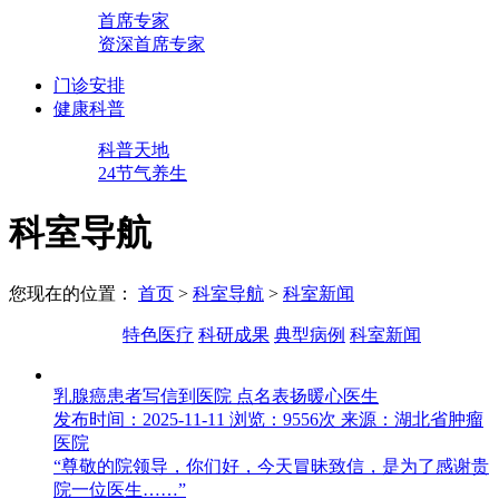
首席专家
资深首席专家
门诊安排
健康科普
科普天地
24节气养生
科室导航
您现在的位置：
首页
>
科室导航
>
科室新闻
特色医疗
科研成果
典型病例
科室新闻
乳腺癌患者写信到医院 点名表扬暖心医生
发布时间：2025-11-11
浏览：9556次
来源：湖北省肿瘤
医院
“尊敬的院领导，你们好，今天冒昧致信，是为了感谢贵
院一位医生……”