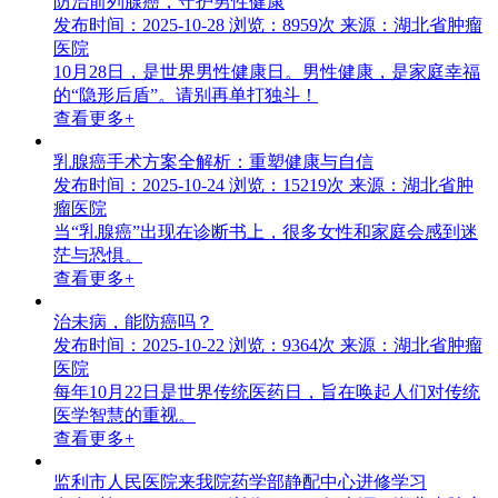
防治前列腺癌，守护男性健康
发布时间：2025-10-28
浏览：8959次
来源：湖北省肿瘤
医院
10月28日，是世界男性健康日。男性健康，是家庭幸福
的“隐形后盾”。请别再单打独斗！
查看更多+
乳腺癌手术方案全解析：重塑健康与自信
发布时间：2025-10-24
浏览：15219次
来源：湖北省肿
瘤医院
当“乳腺癌”出现在诊断书上，很多女性和家庭会感到迷
茫与恐惧。
查看更多+
治未病，能防癌吗？
发布时间：2025-10-22
浏览：9364次
来源：湖北省肿瘤
医院
每年10月22日是世界传统医药日，旨在唤起人们对传统
医学智慧的重视。
查看更多+
监利市人民医院来我院药学部静配中心进修学习