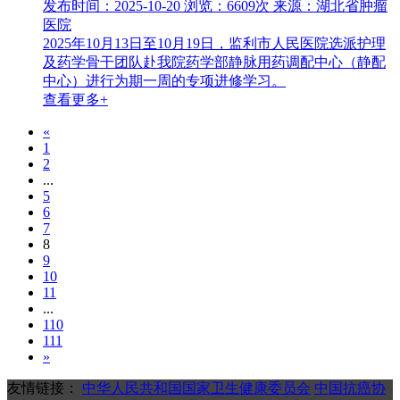
发布时间：2025-10-20
浏览：6609次
来源：湖北省肿瘤
医院
2025年10月13日至10月19日，监利市人民医院选派护理
及药学骨干团队赴我院药学部静脉用药调配中心（静配
中心）进行为期一周的专项进修学习。
查看更多+
«
1
2
...
5
6
7
8
9
10
11
...
110
111
»
友情链接：
中华人民共和国国家卫生健康委员会
中国抗癌协