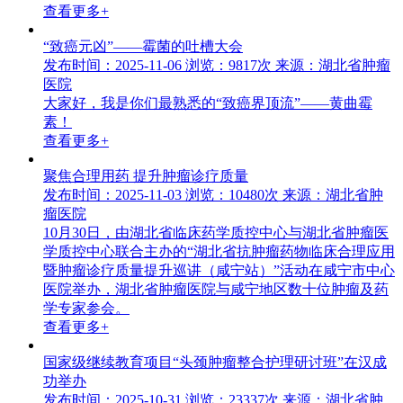
查看更多+
“致癌元凶”——霉菌的吐槽大会
发布时间：2025-11-06
浏览：9817次
来源：湖北省肿瘤
医院
大家好，我是你们最熟悉的“致癌界顶流”——黄曲霉
素！
查看更多+
聚焦合理用药 提升肿瘤诊疗质量
发布时间：2025-11-03
浏览：10480次
来源：湖北省肿
瘤医院
10月30日，由湖北省临床药学质控中心与湖北省肿瘤医
学质控中心联合主办的“湖北省抗肿瘤药物临床合理应用
暨肿瘤诊疗质量提升巡讲（咸宁站）”活动在咸宁市中心
医院举办，湖北省肿瘤医院与咸宁地区数十位肿瘤及药
学专家参会。
查看更多+
国家级继续教育项目“头颈肿瘤整合护理研讨班”在汉成
功举办
发布时间：2025-10-31
浏览：23337次
来源：湖北省肿