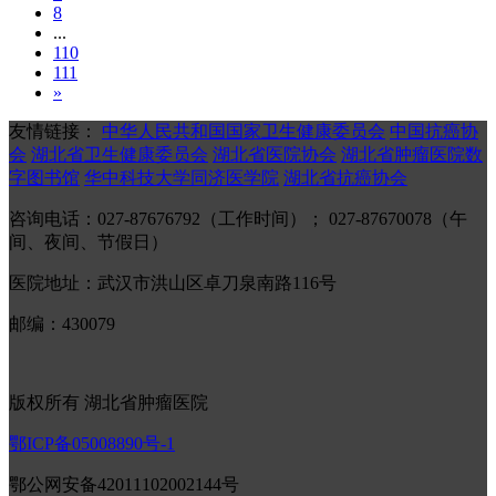
8
...
110
111
»
友情链接：
中华人民共和国国家卫生健康委员会
中国抗癌协
会
湖北省卫生健康委员会
湖北省医院协会
湖北省肿瘤医院数
字图书馆
华中科技大学同济医学院
湖北省抗癌协会
咨询电话：027-87676792（工作时间）； 027-87670078（午
间、夜间、节假日）
医院地址：武汉市洪山区卓刀泉南路116号
邮编：430079
版权所有 湖北省肿瘤医院
鄂ICP备05008890号-1
鄂公网安备42011102002144号