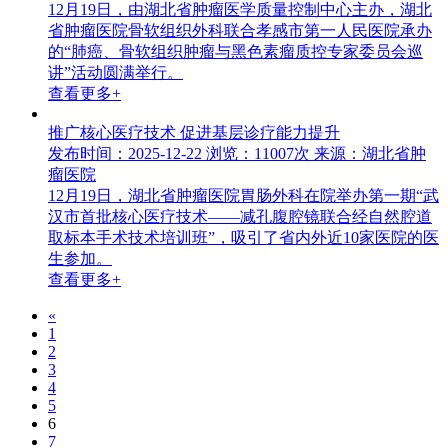
12月19日，由湖北省肿瘤医学质量控制中心主办，湖北
省肿瘤医院骨软组织外科联合孝感市第一人民医院承办
的“肺癌、骨软组织肿瘤与黑色素瘤质控专家委员会巡
讲”活动圆满举行。
查看更多+
推广核心医疗技术 促进基层诊疗能力提升
发布时间：2025-12-22
浏览：11007次
来源：湖北省肿
瘤医院
12月19日，湖北省肿瘤医院胃肠外科在院举办第一期“武
汉市首批核心医疗技术——减孔腹腔镜联合经自然腔道
取标本手术技术培训班”，吸引了省内外近10家医院的医
生参加。
查看更多+
«
1
2
3
4
5
6
7