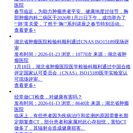
医院
春节临近，为助力肿瘤患者平安、健康地度过佳节，胸
部肿瘤内科二病区于2026年1月21日下午，成功举办了
“‘肺’常关爱，了然于‘胸’”系列讲座之春节特别活动。
查看更多+
湖北省肿瘤医院检验科顺利通过CNAS ISO15189现场评
审
发布时间：2026-01-23
浏览：10770次
来源：湖北省肿
瘤医院
1月18日，湖北省肿瘤医院医学检验科顺利通过中国合格
评定国家认可委员会（CNAS）ISO15189医学实验室认
可现场评审。
查看更多+
经常做CT检查，对健康有害吗？
发布时间：2026-01-13
浏览：8640次
来源：湖北省肿瘤
医院
临床上，有些患者因为疾病治疗和监测的原因需要长期
定期复查CT，部分患者和家属对此心存担忧，害怕CT
做多了，其辐射会造成健康损害。