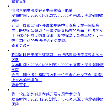
查看更多+
病房里的书法爱好者书写抗癌正能量
发布时间：2026-01-08
浏览：2055次
来源：湖北省肿瘤
医院
近日，腹放二病区开展常规医护大查房，在一间病房
内，医护团队邂逅了一幕温暖又励志的画面：患者吴女
士正端坐床前，铺展宣纸、凝神挥毫，笔墨流转间，一
幅气韵生动的书法作品渐次成型。
查看更多+
晚期乳腺癌患者重绽笑颜，她把感激写进美篇致谢医护
团队
发布时间：2026-01-06
浏览：9900次
来源：湖北省肿瘤
医院
近日，湖北省肿瘤医院收到一位患者在社交平台“美篇”
上发布的感谢信。
查看更多+
骨、软组织外科赴孝感开展专题学术交流
发布时间：2025-12-26
浏览：4570次
来源：湖北省肿瘤
医院