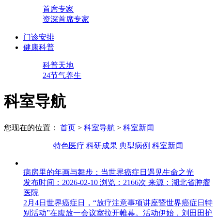
首席专家
资深首席专家
门诊安排
健康科普
科普天地
24节气养生
科室导航
您现在的位置：
首页
>
科室导航
>
科室新闻
特色医疗
科研成果
典型病例
科室新闻
病房里的年画与舞步：当世界癌症日遇见生命之光
发布时间：2026-02-10
浏览：2166次
来源：湖北省肿瘤
医院
2月4日世界癌症日，“放疗注意事项讲座暨世界癌症日特
别活动”在腹放一会议室拉开帷幕。活动伊始，刘田田护