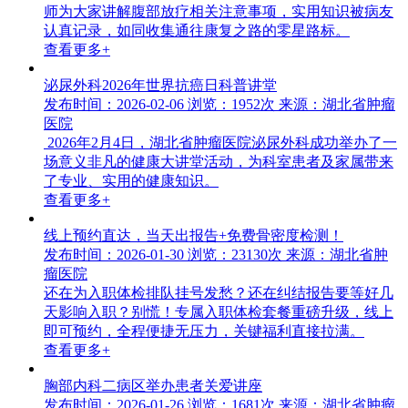
师为大家讲解腹部放疗相关注意事项，实用知识被病友
认真记录，如同收集通往康复之路的零星路标。
查看更多+
泌尿外科2026年世界抗癌日科普讲堂
发布时间：2026-02-06
浏览：1952次
来源：湖北省肿瘤
医院
2026年2月4日，湖北省肿瘤医院泌尿外科成功举办了一
场意义非凡的健康大讲堂活动，为科室患者及家属带来
了专业、实用的健康知识。
查看更多+
线上预约直达，当天出报告+免费骨密度检测！
发布时间：2026-01-30
浏览：23130次
来源：湖北省肿
瘤医院
还在为入职体检排队挂号发愁？还在纠结报告要等好几
天影响入职？别慌！专属入职体检套餐重磅升级，线上
即可预约，全程便捷无压力，关键福利直接拉满。
查看更多+
胸部内科二病区举办患者关爱讲座
发布时间：2026-01-26
浏览：1681次
来源：湖北省肿瘤