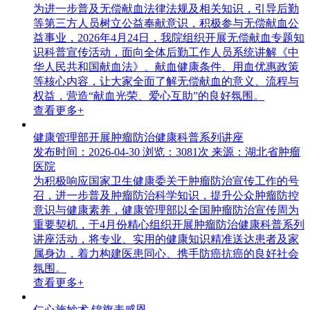
为进一步普及无偿献血法律法规及相关知识，引导后勤
等第三方人员树立公益奉献意识，积极参与无偿献血公
益事业，2026年4月24日，我院组织开展无偿献血专题知
识科普宣传活动，面向全体后勤工作人员系统讲解《中
华人民共和国献血法》、献血健康条件、用血优惠政策
等核心内容，让大家全面了解无偿献血的意义、流程与
权益，营造“献血光荣、爱心互助”的良好氛围。
查看更多+
健康管理部开展肿瘤防治健康科普系列讲座
发布时间：2026-04-30
浏览：3081次
来源：湖北省肿瘤
医院
为积极响应国家卫生健康委关于肿瘤防治宣传工作的号
召，进一步普及肿瘤防治科学知识，提升公众肿瘤防控
意识与健康素养，健康管理部以全国肿瘤防治宣传周为
重要契机，于4月份精心组织开展肿瘤防治健康科普系列
讲座活动，将专业、实用的健康知识精准送达患者及家
属身边，着力构建医患同心、携手防癌抗癌的良好社会
氛围。
查看更多+
仁心施妙术 锦旗表感恩