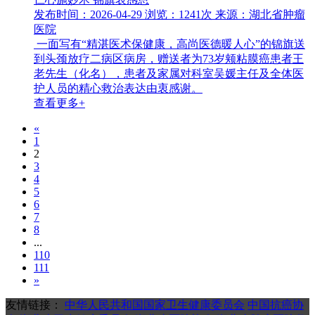
发布时间：2026-04-29
浏览：1241次
来源：湖北省肿瘤
医院
一面写有“精湛医术保健康，高尚医德暖人心”的锦旗送
到头颈放疗二病区病房，赠送者为73岁颊粘膜癌患者王
老先生（化名），患者及家属对科室吴媛主任及全体医
护人员的精心救治表达由衷感谢。
查看更多+
«
1
2
3
4
5
6
7
8
...
110
111
»
友情链接：
中华人民共和国国家卫生健康委员会
中国抗癌协