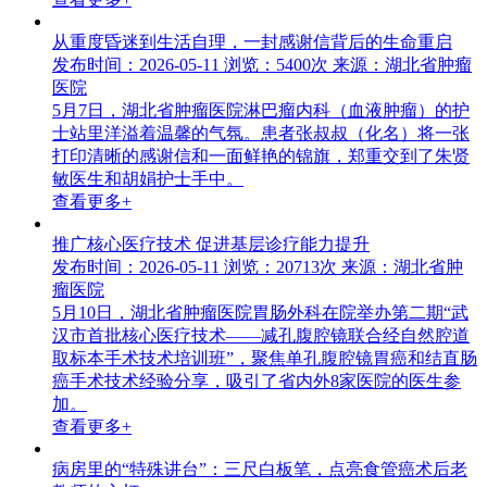
从重度昏迷到生活自理，一封感谢信背后的生命重启
发布时间：2026-05-11
浏览：5400次
来源：湖北省肿瘤
医院
5月7日，湖北省肿瘤医院淋巴瘤内科（血液肿瘤）的护
士站里洋溢着温馨的气氛。患者张叔叔（化名）将一张
打印清晰的感谢信和一面鲜艳的锦旗，郑重交到了朱贤
敏医生和胡娟护士手中。
查看更多+
推广核心医疗技术 促进基层诊疗能力提升
发布时间：2026-05-11
浏览：20713次
来源：湖北省肿
瘤医院
5月10日，湖北省肿瘤医院胃肠外科在院举办第二期“武
汉市首批核心医疗技术——减孔腹腔镜联合经自然腔道
取标本手术技术培训班”，聚焦单孔腹腔镜胃癌和结直肠
癌手术技术经验分享，吸引了省内外8家医院的医生参
加。
查看更多+
病房里的“特殊讲台”：三尺白板笔，点亮食管癌术后老