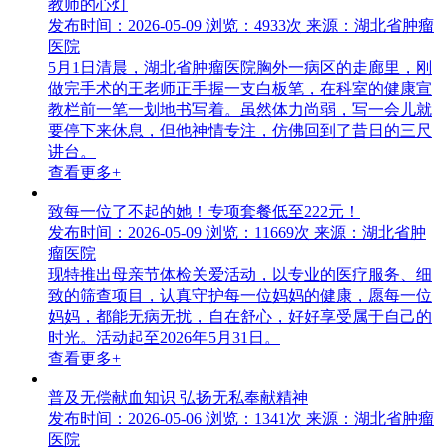
教师的心灯
发布时间：2026-05-09
浏览：4933次
来源：湖北省肿瘤
医院
5月1日清晨，湖北省肿瘤医院胸外一病区的走廊里，刚
做完手术的王老师正手握一支白板笔，在科室的健康宣
教栏前一笔一划地书写着。虽然体力尚弱，写一会儿就
要停下来休息，但他神情专注，仿佛回到了昔日的三尺
讲台。
查看更多+
致每一位了不起的她！专项套餐低至222元！
发布时间：2026-05-09
浏览：11669次
来源：湖北省肿
瘤医院
现特推出母亲节体检关爱活动，以专业的医疗服务、细
致的筛查项目，认真守护每一位妈妈的健康，愿每一位
妈妈，都能无病无扰，自在舒心，好好享受属于自己的
时光。活动起至2026年5月31日。
查看更多+
普及无偿献血知识 弘扬无私奉献精神
发布时间：2026-05-06
浏览：1341次
来源：湖北省肿瘤
医院