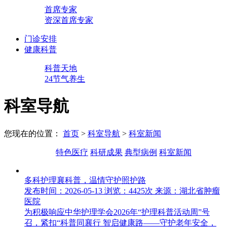
首席专家
资深首席专家
门诊安排
健康科普
科普天地
24节气养生
科室导航
您现在的位置：
首页
>
科室导航
>
科室新闻
特色医疗
科研成果
典型病例
科室新闻
多科护理襄科普，温情守护照护路
发布时间：2026-05-13
浏览：4425次
来源：湖北省肿瘤
医院
为积极响应中华护理学会2026年“护理科普活动周”号
召，紧扣“科普同襄行 智启健康路——守护老年安全，