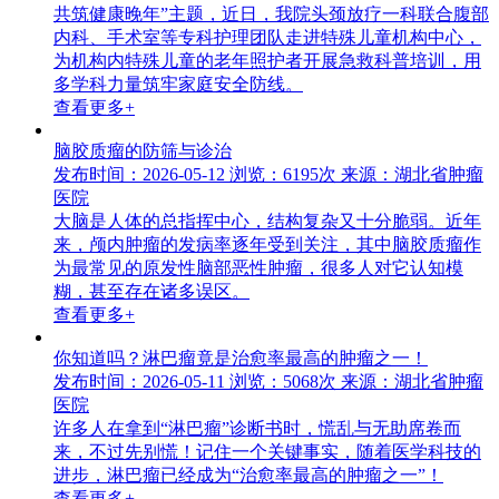
共筑健康晚年”主题，近日，我院头颈放疗一科联合腹部
内科、手术室等专科护理团队走进特殊儿童机构中心，
为机构内特殊儿童的老年照护者开展急救科普培训，用
多学科力量筑牢家庭安全防线。
查看更多+
脑胶质瘤的防筛与诊治
发布时间：2026-05-12
浏览：6195次
来源：湖北省肿瘤
医院
大脑是人体的总指挥中心，结构复杂又十分脆弱。近年
来，颅内肿瘤的发病率逐年受到关注，其中脑胶质瘤作
为最常见的原发性脑部恶性肿瘤，很多人对它认知模
糊，甚至存在诸多误区。
查看更多+
你知道吗？淋巴瘤竟是治愈率最高的肿瘤之一！
发布时间：2026-05-11
浏览：5068次
来源：湖北省肿瘤
医院
许多人在拿到“淋巴瘤”诊断书时，慌乱与无助席卷而
来，不过先别慌！记住一个关键事实，随着医学科技的
进步，淋巴瘤已经成为“治愈率最高的肿瘤之一”！
查看更多+