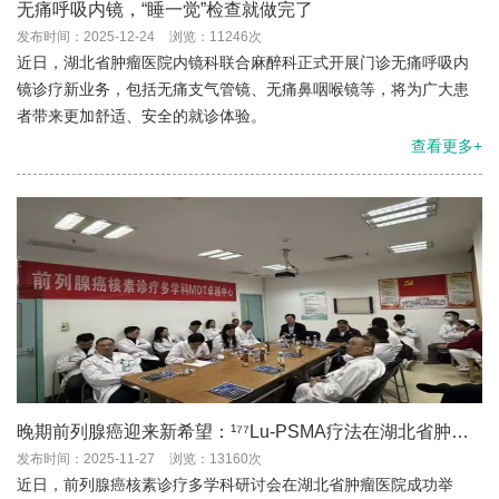
无痛呼吸内镜，“睡一觉”检查就做完了
发布时间：2025-12-24
浏览：11246次
近日，湖北省肿瘤医院内镜科联合麻醉科正式开展门诊无痛呼吸内
镜诊疗新业务，包括无痛支气管镜、无痛鼻咽喉镜等，将为广大患
者带来更加舒适、安全的就诊体验。
查看更多+
晚期前列腺癌迎来新希望：¹⁷⁷Lu-PSMA疗法在湖北省肿瘤
医院开展
发布时间：2025-11-27
浏览：13160次
近日，前列腺癌核素诊疗多学科研讨会在湖北省肿瘤医院成功举