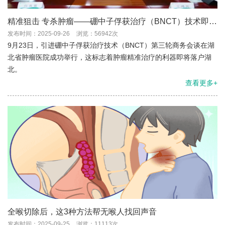
精准狙击 专杀肿瘤——硼中子俘获治疗（BNCT）技术即将
落户湖北省肿瘤医院
发布时间：2025-09-26
浏览：56942次
9月23日，引进硼中子俘获治疗技术（BNCT）第三轮商务会谈在湖
北省肿瘤医院成功举行，这标志着肿瘤精准治疗的利器即将落户湖
北。
查看更多+
全喉切除后，这3种方法帮无喉人找回声音
发布时间：2025-09-25
浏览：11113次