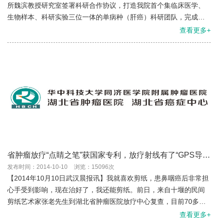
所魏滨教授研究室签署科研合作协议，打造我院首个集临床医学、
生物样本、科研实验三位一体的单病种（肝癌）科研团队，完成成
立首秀，这标志着以生物样本库为转化医学核心的科研合作交流已
查看更多+
经...
省肿瘤放疗“点睛之笔”获国家专利，放疗射线有了“GPS导
航”
发布时间：2014-10-10
浏览：15096次
【2014年10月10日武汉晨报讯】我就喜欢剪纸，患鼻咽癌后非常担
心手受到影响，现在治好了，我还能剪纸。前日，来自十堰的民间
剪纸艺术家张老先生到湖北省肿瘤医院放疗中心复查，目前70多岁
的张老已基本治愈，老人思维清晰、依然能够剪出栩栩如生的作...
查看更多+