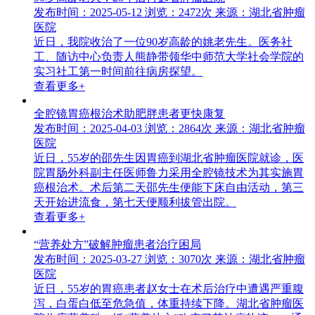
发布时间：2025-05-12
浏览：2472次
来源：湖北省肿瘤
医院
近日，我院收治了一位90岁高龄的姚老先生。医务社
工、随访中心负责人熊静带领华中师范大学社会学院的
实习社工第一时间前往病房探望。
查看更多+
全腔镜胃癌根治术助肥胖患者更快康复
发布时间：2025-04-03
浏览：2864次
来源：湖北省肿瘤
医院
近日，55岁的邵先生因胃癌到湖北省肿瘤医院就诊，医
院胃肠外科副主任医师鲁力采用全腔镜技术为其实施胃
癌根治术。术后第二天邵先生便能下床自由活动，第三
天开始进流食，第七天便顺利拔管出院。
查看更多+
“营养处方”破解肿瘤患者治疗困局
发布时间：2025-03-27
浏览：3070次
来源：湖北省肿瘤
医院
近日，55岁的胃癌患者赵女士在术后治疗中遭遇严重腹
泻，白蛋白低至危急值，体重持续下降。湖北省肿瘤医