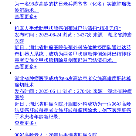
为一名98岁高龄的抗日老兵周爷爷（化名）实施肿瘤微
波消融术。
查看更多+
机器人手术助甲状腺癌侧颈淋巴结清扫“精准无痕”
发布时间：2025-06-24
浏览：3437次
来源：湖北省肿瘤
医院
近日，湖北省肿瘤医院头颈外科陈健教授团队通过达芬
奇机器人系统，成功为两名甲状腺癌伴侧颈淋巴结转移
患者实施全甲状腺切除及侧颈部淋巴结清扫术。
查看更多+
湖北省肿瘤医院成功为96岁高龄患者实施高难度肝转移
瘤切除术
发布时间：2025-06-11
浏览：2704次
来源：湖北省肿瘤
医院
近日，湖北省肿瘤医院肝胆胰外科成功为一位96岁高龄
结肠癌肝转移患者实施肝转移瘤切除术，创下医院肝癌
手术患者年龄新纪录。
查看更多+
90岁高龄老人：28年后再选省肿瘤医院