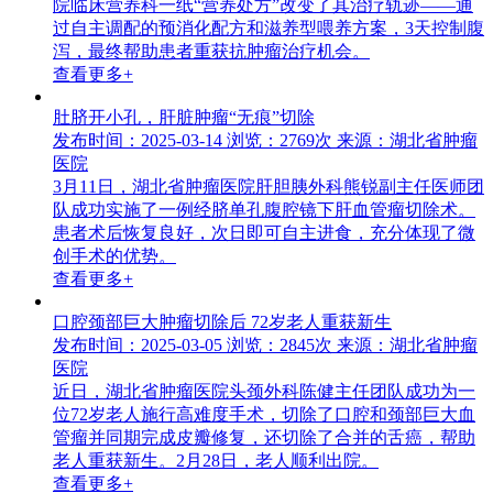
院临床营养科一纸“营养处方”改变了其治疗轨迹——通
过自主调配的预消化配方和滋养型喂养方案，3天控制腹
泻，最终帮助患者重获抗肿瘤治疗机会。
查看更多+
肚脐开小孔，肝脏肿瘤“无痕”切除
发布时间：2025-03-14
浏览：2769次
来源：湖北省肿瘤
医院
3月11日，湖北省肿瘤医院肝胆胰外科熊锐副主任医师团
队成功实施了一例经脐单孔腹腔镜下肝血管瘤切除术。
患者术后恢复良好，次日即可自主进食，充分体现了微
创手术的优势。
查看更多+
口腔颈部巨大肿瘤切除后 72岁老人重获新生
发布时间：2025-03-05
浏览：2845次
来源：湖北省肿瘤
医院
近日，湖北省肿瘤医院头颈外科陈健主任团队成功为一
位72岁老人施行高难度手术，切除了口腔和颈部巨大血
管瘤并同期完成皮瓣修复，还切除了合并的舌癌，帮助
老人重获新生。2月28日，老人顺利出院。
查看更多+