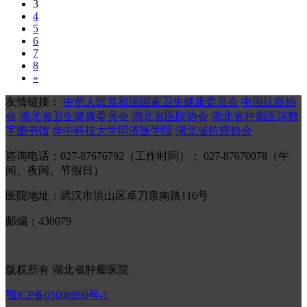
3
4
5
6
7
8
»
友情链接：
中华人民共和国国家卫生健康委员会
中国抗癌协
会
湖北省卫生健康委员会
湖北省医院协会
湖北省肿瘤医院数
字图书馆
华中科技大学同济医学院
湖北省抗癌协会
咨询电话：027-87676792（工作时间）； 027-87670078（午
间、夜间、节假日）
医院地址：武汉市洪山区卓刀泉南路116号
邮编：430079
版权所有 湖北省肿瘤医院
鄂ICP备05008890号-1