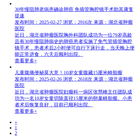
30年慢阻肺老病患确诊肺癌 免插管胸腔镜手术助其康复
提速
发布时间：2025-02-27
浏览：2916次
来源：湖北省肿瘤
医院
近日，湖北省肿瘤医院胸外科团队成功为一位79岁高龄
且有30年慢阻肺病史的肺癌患者实施了免气管插管胸腔
镜手术，患者术后2小时便可自行下床行走，当天晚上便
能正常进食，六天后顺利出院。
查看更多+
儿童腹痛便秘莫大意！10岁女童腹藏15厘米畸胎瘤
发布时间：2025-02-26
浏览：2618次
来源：湖北省肿瘤
医院
近日，湖北省肿瘤医院妇瘤科一病区张慧峰主任团队成
功为一名10岁女童切除直径15厘米的卵巢畸胎瘤。小患
者术后恢复良好，目前已顺利出院。
查看更多+
«
1
2