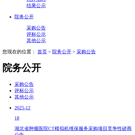
结果公示
院务公开
采购公告
评标公示
其他公示
您现在的位置：
首页
>
院务公开
>
采购公告
院务公开
采购公告
评标公示
其他公示
2025-12
18
湖北省肿瘤医院CT模拟机维保服务采购项目竞争性磋商
公告