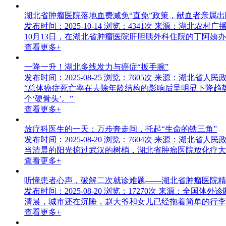
湖北省肿瘤医院落地血费减免“直免”政策，献血者亲属
发布时间：2025-10-14
浏览：4341次
来源：湖北农村广
10月13日，在湖北省肿瘤医院肝胆胰外科住院的丁阿
查看更多+
一降一升！湖北多线发力与癌症“扳手腕”
发布时间：2025-08-25
浏览：7605次
来源：湖北省人民
“总体癌症死亡率在去除年龄结构的影响后呈明显下降趋势，5 
个‘硬骨头’。”
查看更多+
放疗科医生的一天：万步奔走间，托起“生命的铁三角”
发布时间：2025-08-20
浏览：7604次
来源：湖北省人民
当清晨的阳光掠过武汉的树梢，湖北省肿瘤医院放化疗大
查看更多+
听懂患者心声，破解二次就诊难题——湖北省肿瘤医院精
发布时间：2025-08-20
浏览：17270次
来源：全国体外诊断
清晨，城市还在沉睡，赵大爷和女儿已经拖着简单的行李
查看更多+