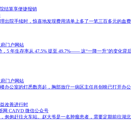
出院结算享便捷报销
播
姨办理出院手续时，惊喜地发现费用清单上多了一笔三百多元的血
政府门户网站
年生存率从 47.5% 提至 49.7%—— 这“一降一升”的变化
政府门户网站
楼办公室的灯悉数亮起，胸部放疗一病区主任肖创映已打开办公
益改善进行时
网 CAIVD 微信公众号
，匆匆赶往火车站。赵大爷是一名肿瘤患者，需要定期前往湖北