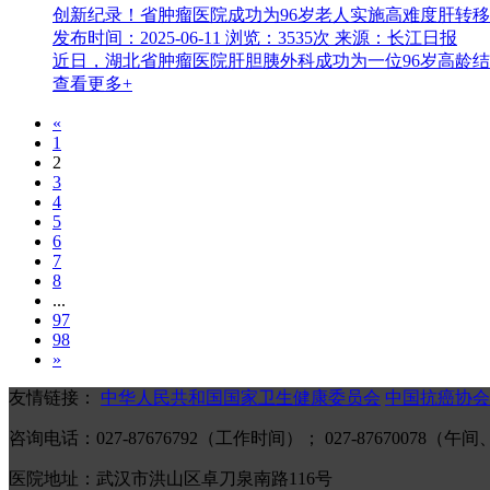
创新纪录！省肿瘤医院成功为96岁老人实施高难度肝转
发布时间：2025-06-11
浏览：3535次
来源：长江日报
近日，湖北省肿瘤医院肝胆胰外科成功为一位96岁高龄
查看更多+
«
1
2
3
4
5
6
7
8
...
97
98
»
友情链接：
中华人民共和国国家卫生健康委员会
中国抗癌协会
咨询电话：027-87676792（工作时间）； 027-87670078
医院地址：武汉市洪山区卓刀泉南路116号