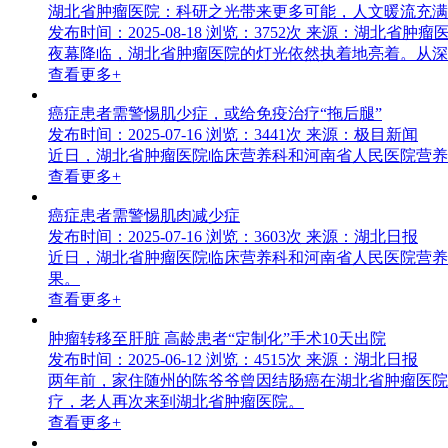
湖北省肿瘤医院：科研之光带来更多可能，人文暖流充满
发布时间：2025-08-18
浏览：3752次
来源：湖北省肿瘤
夜幕降临，湖北省肿瘤医院的灯光依然执着地亮着。从深夜
查看更多+
癌症患者需警惕肌少症，或给免疫治疗“拖后腿”
发布时间：2025-07-16
浏览：3441次
来源：极目新闻
近日，湖北省肿瘤医院临床营养科和河南省人民医院营养
查看更多+
癌症患者需警惕肌肉减少症
发布时间：2025-07-16
浏览：3603次
来源：湖北日报
近日，湖北省肿瘤医院临床营养科和河南省人民医院营养
果。
查看更多+
肿瘤转移至肝脏 高龄患者“定制化”手术10天出院
发布时间：2025-06-12
浏览：4515次
来源：湖北日报
两年前，家住随州的陈爷爷曾因结肠癌在湖北省肿瘤医院
疗，老人再次来到湖北省肿瘤医院。
查看更多+