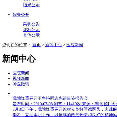
结果公示
院务公开
采购公告
评标公示
其他公示
您现在的位置：
首页
>
新闻中心
>
医院新闻
新闻中心
医院新闻
视频新闻
肿医微讯
我院隆重召开王争艳同志先进事迹报告会
发布时间：2010-03-08
浏览：11419次
来源：湖北省肿瘤
3月3日下午，我院隆重召开以树立良好医德医风，忠诚
学习，立足本职工作，以饱满的政治热情和良好的精神风貌