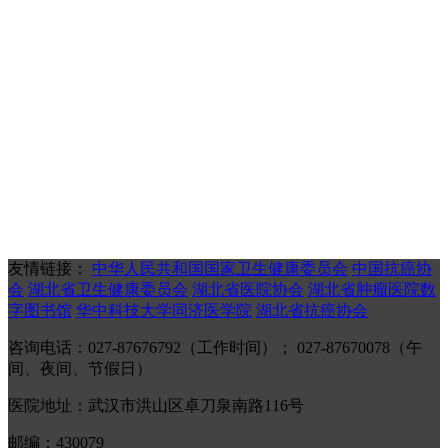
友情链接：
中华人民共和国国家卫生健康委员会
中国抗癌协
会
湖北省卫生健康委员会
湖北省医院协会
湖北省肿瘤医院数
字图书馆
华中科技大学同济医学院
湖北省抗癌协会
咨询电话：027-87676792（工作时间）； 027-87670078（午
间、夜间、节假日）
医院地址：武汉市洪山区卓刀泉南路116号
邮编：430079