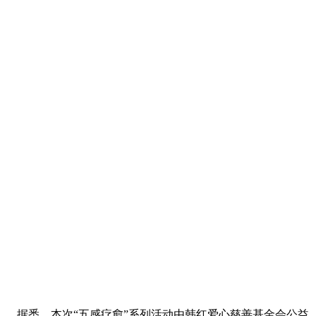
据悉，本次“五感疗愈”系列活动由韩红爱心慈善基金会公益