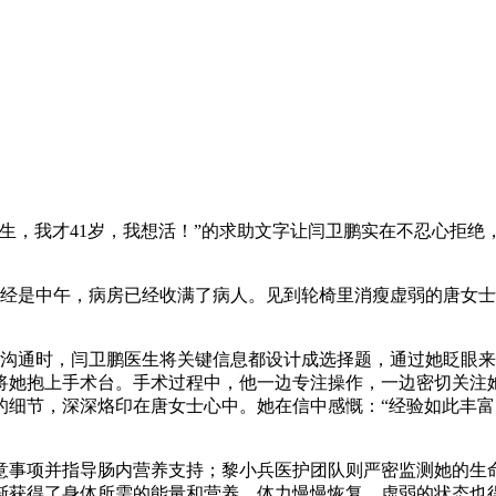
生，我才41岁，我想活！”的求助文字让闫卫鹏实在不忍心拒绝
已经是中午，病房已经收满了病人。见到轮椅里消瘦虚弱的唐女
前沟通时，闫卫鹏医生将关键信息都设计成选择题，通过她眨眼
将她抱上手术台。手术过程中，他一边专注操作，一边密切关注
的细节，深深烙印在唐女士心中。她在信中感慨：“经验如此丰
事项并指导肠内营养支持；黎小兵医护团队则严密监测她的生
获得了身体所需的能量和营养，体力慢慢恢复，虚弱的状态也得