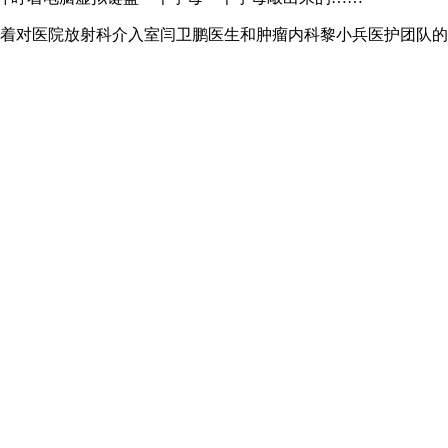
含着对医院放射科介入室闫卫鹏医生和肿瘤内科黎小兵医护团队的