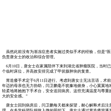
虽然此前没有为渐冻症患者实施过类似手术的经验，但是“医
负责唐女士的收治和综合管理。
6月10日，唐女士在家属陪伴下来到湖北省肿瘤医院，当时
个临时床位，并高效安排完成了甲状腺肿块的复查。
胃造瘘手术定于6月11日进行。考虑到唐女士无法言语，术
年迈的母亲也无力协助，闫卫鹏毫不犹豫地俯身，小心翼翼地
轻柔地将她抱下手术台，安全送回病房。这些充满温度与尊重
大的安全感。”
唐女士回到病房后，闫卫鹏每天都来探望，耐心解释术后注意
理。在多学科团队细致入微的照护下，唐女士通过胃造瘘管逐渐